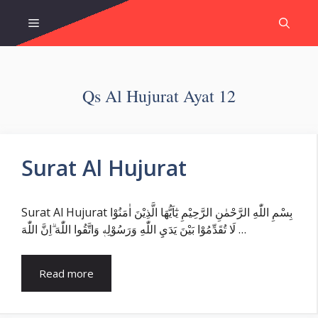
Skip
Menu
to
content
Qs Al Hujurat Ayat 12
Surat Al Hujurat
Surat Al Hujurat بِسْمِ اللّٰهِ الرَّحْمٰنِ الرَّحِيْمِ يٰٓاَيُّهَا الَّذِيْنَ اٰمَنُوْا
لَا تُقَدِّمُوْا بَيْنَ يَدَيِ اللّٰهِ وَرَسُوْلِهٖ وَاتَّقُوا اللّٰهَ ۗاِنَّ اللّٰهَ …
Read more