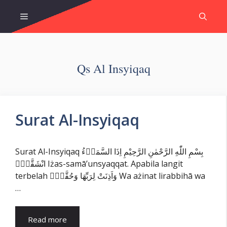
Skip
Menu
to
content
Qs Al Insyiqaq
Surat Al-Insyiqaq
Surat Al-Insyiqaq بِسْمِ اللّٰهِ الرَّحْمٰنِ الرَّحِيْمِ اِذَا السَّمَاۤءُ
انْشَقَّتْۙ Iżas-samā’unsyaqqat. Apabila langit
terbelah وَاَذِنَتْ لِرَبِّهَا وَحُقَّتْۙ Wa ażinat lirabbihā wa
…
Read more