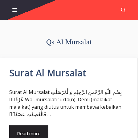
Skip
Menu
to
content
Qs Al Mursalat
Surat Al Mursalat
Surat Al Mursalat بِسْمِ اللّٰهِ الرَّحْمٰنِ الرَّحِيْمِ وَالْمُرْسَلٰتِ
عُرْفًاۙ Wal-mursalāti ‘urfā(n). Demi (malaikat-
malaikat) yang diutus untuk membawa kebaikan
فَالْعٰصِفٰتِ عَصْفًاۙ …
Read more