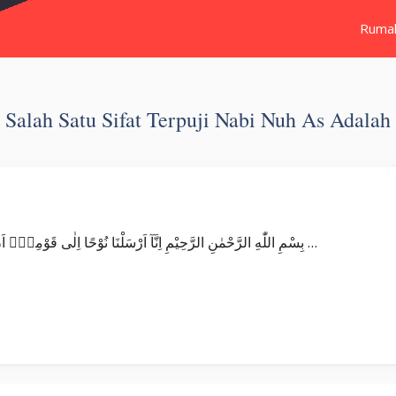
Ruma
Salah Satu Sifat Terpuji Nabi Nuh As Adalah
Surat Nuh بِسْمِ اللّٰهِ الرَّحْمٰنِ الرَّحِيْمِ اِنَّآ اَرْسَلْنَا نُوْحًا اِلٰى قَوْمِهٖٓ اَنْ اَنْذِرْ قَوْمَكَ مِنْ قَبْلِ اَنْ يَّأْتِيَهُمْ عَذَابٌ اَلِيْمٌ …