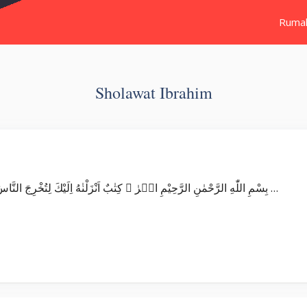
Ruma
Sholawat Ibrahim
Surat Ibrahim بِسْمِ اللّٰهِ الرَّحْمٰنِ الرَّحِيْمِ الۤرٰ ۗ كِتٰبٌ اَنْزَلْنٰهُ اِلَيْكَ لِتُخْرِجَ النَّاسَ مِنَ الظُّلُمٰتِ اِلَى النُّوْرِ ەۙ بِاِذْنِ رَبِّهِمْ …