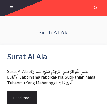
Skip
Menu
to
content
Surah Al Ala
Surat Al Ala
Surat Al Ala بِسْمِ اللّٰهِ الرَّحْمٰنِ الرَّحِيْمِ سَبِّحِ اسْمَ رَبِّكَ
الْاَعْلَىۙ Sabbiḥisma rabbikal-a‘lā. Sucikanlah nama
Tuhanmu Yang Mahatinggi, الَّذِيْ خَلَقَ …
Read more