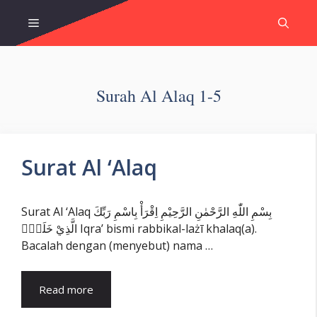
Skip
Menu
to
content
Surah Al Alaq 1-5
Surat Al ‘Alaq
Surat Al ‘Alaq بِسْمِ اللّٰهِ الرَّحْمٰنِ الرَّحِيْمِ اِقْرَأْ بِاسْمِ رَبِّكَ
الَّذِيْ خَلَقَۚ Iqra’ bismi rabbikal-lażī khalaq(a).
Bacalah dengan (menyebut) nama …
Read more