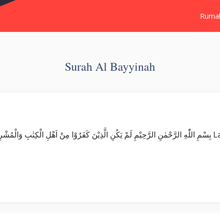
Ruma
Surah Al Bayyinah
Surat Al Bayyinah ُنْفَكِّيْنَ حَتّٰى تَأْتِيَهُمُ الْبَيِّنَةُۙ