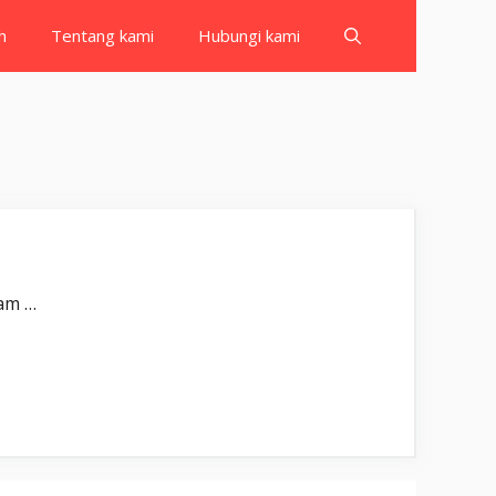
h
Tentang kami
Hubungi kami
بِسْمِ اللّٰهِ الرَّحْمٰنِ الرَّحِيْمِ لَمْ يَكُنِ الَّذِيْنَ كَفَرُوْا مِنْ اَهْلِ الْكِتٰبِ وَالْمُشْرِكِيْنَ م Lam …