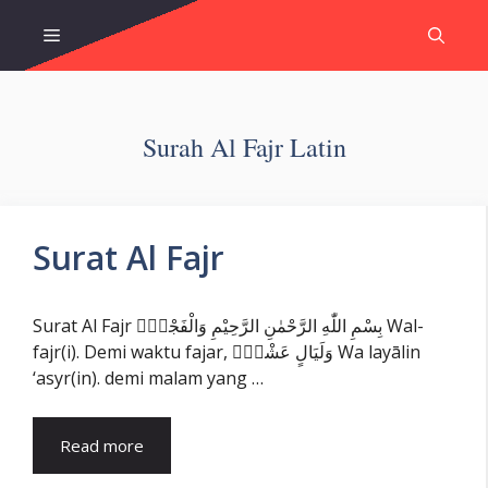
Skip
Menu
to
content
Surah Al Fajr Latin
Surat Al Fajr
Surat Al Fajr بِسْمِ اللّٰهِ الرَّحْمٰنِ الرَّحِيْمِ وَالْفَجْرِۙ Wal-
fajr(i). Demi waktu fajar, وَلَيَالٍ عَشْرٍۙ Wa layālin
‘asyr(in). demi malam yang …
Read more