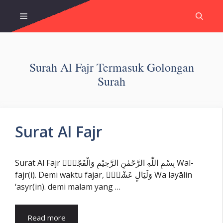
Skip
Menu
to
content
Surah Al Fajr Termasuk Golongan
Surah
Surat Al Fajr
Surat Al Fajr بِسْمِ اللّٰهِ الرَّحْمٰنِ الرَّحِيْمِ وَالْفَجْرِۙ Wal-
fajr(i). Demi waktu fajar, وَلَيَالٍ عَشْرٍۙ Wa layālin
‘asyr(in). demi malam yang …
Read more