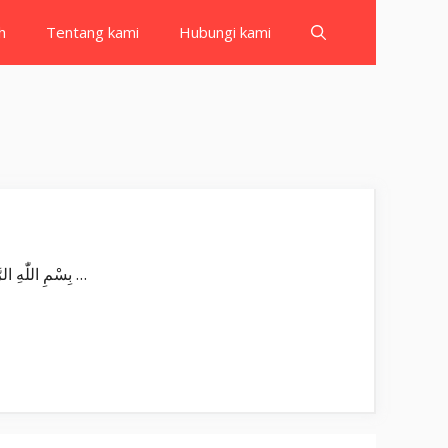
h
Tentang kami
Hubungi kami
Surat Fatir بِسْمِ اللّٰهِ الرَّحْمٰنِ الرَّحِيْمِ اَلْحَمْدُ لِلّٰهِ فَاطِرِ السَّمٰوٰتِ وَالْاَرْضِ جَاعِلِ الْمَلٰۤىِٕكَةِ رُسُلًاۙ اُولِيْٓ اَجْنِحَةٍ مَّثْنٰى وَثُلٰثَ وَرُبٰعَۗ يَزِيْدُ …