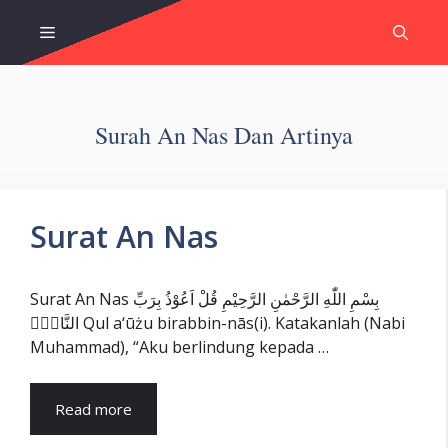
Skip
Menu
to
content
Surah An Nas Dan Artinya
Surat An Nas
Surat An Nas بِسْمِ اللّٰهِ الرَّحْمٰنِ الرَّحِيْمِ قُلْ اَعُوْذُ بِرَبِّ
النَّاسِۙ Qul a‘ūżu birabbin-nās(i). Katakanlah (Nabi
Muhammad), “Aku berlindung kepada …
Read more