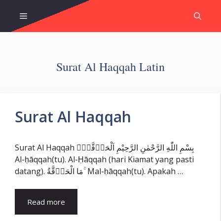
Skip
Menu
to
content
Surat Al Haqqah Latin
Surat Al Haqqah
Surat Al Haqqah بِسْمِ اللّٰهِ الرَّحْمٰنِ الرَّحِيْمِ اَلْحَاۤقَّةُۙ
Al-ḥāqqah(tu). Al-Ḥāqqah (hari Kiamat yang pasti
datang). مَا الْحَاۤقَّةُ ۚ Mal-ḥāqqah(tu). Apakah …
Read more