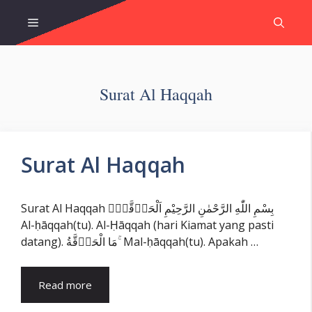
Skip
Menu
to
content
Surat Al Haqqah
Surat Al Haqqah
Surat Al Haqqah بِسْمِ اللّٰهِ الرَّحْمٰنِ الرَّحِيْمِ اَلْحَاۤقَّةُۙ
Al-ḥāqqah(tu). Al-Ḥāqqah (hari Kiamat yang pasti
datang). مَا الْحَاۤقَّةُ ۚ Mal-ḥāqqah(tu). Apakah …
Read more