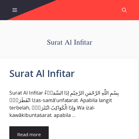
Skip
Menu
to
content
Surat Al Infitar
Surat Al Infitar
Surat Al Infitar بِسْمِ اللّٰهِ الرَّحْمٰنِ الرَّحِيْمِ اِذَا السَّمَاۤءُ
انْفَطَرَتْۙ Iżas-samā’unfaṭarat. Apabila langit
terbelah, وَاِذَا الْكَوَاكِبُ انْتَثَرَتْۙ Wa iżal-
kawākibuntaṡarat. apabila …
Read more