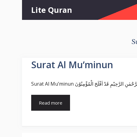
Skip
Lite Quran
to
content
S
Surat Al Mu’minun
Read more