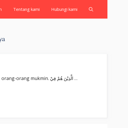
h
Tentang kami
Hubungi kami
ya
Surat Al Mu’minun بِسْمِ اللّٰهِ الرَّحْمٰنِ الرَّحِيْمِ قَدْ اَفْلَحَ الْمُؤْمِنُوْنَ ۙ Qad aflaḥal-mu’minūn(a). Sungguh, beruntunglah orang-orang mukmin. الَّذِيْنَ هُمْ فِيْ …