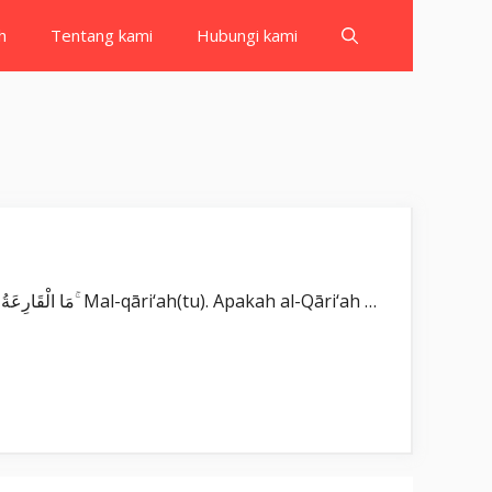
h
Tentang kami
Hubungi kami
Surat Al Qariah بِسْمِ اللّٰهِ الرَّحْمٰنِ الرَّحِيْمِ اَلْقَارِعَةُۙ Al-qāri‘ah(tu). Al-Qāri‘ah (hari Kiamat yang menggetarkan). مَا الْقَارِعَةُ ۚ Mal-qāri‘ah(tu). Apakah al-Qāri‘ah …