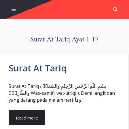
Skip
Menu
to
content
Surat At Tariq Ayat 1-17
Surat At Tariq
Surat At Tariq بِسْمِ اللّٰهِ الرَّحْمٰنِ الرَّحِيْمِ وَالسَّمَاۤءِ
وَالطَّارِقِۙ Was-samā’i waṭ-ṭāriq(i). Demi langit dan
yang datang pada malam hari. وَمَآ …
Read more