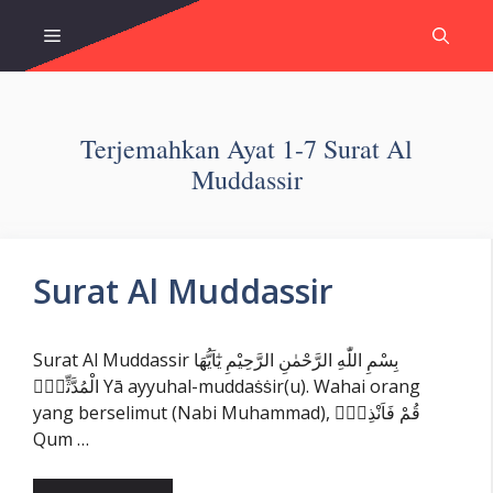
Skip
Menu
to
content
Terjemahkan Ayat 1-7 Surat Al
Muddassir
Surat Al Muddassir
Surat Al Muddassir بِسْمِ اللّٰهِ الرَّحْمٰنِ الرَّحِيْمِ يٰٓاَيُّهَا
الْمُدَّثِّرُۙ Yā ayyuhal-muddaṡṡir(u). Wahai orang
yang berselimut (Nabi Muhammad), قُمْ فَاَنْذِرْۖ
Qum …