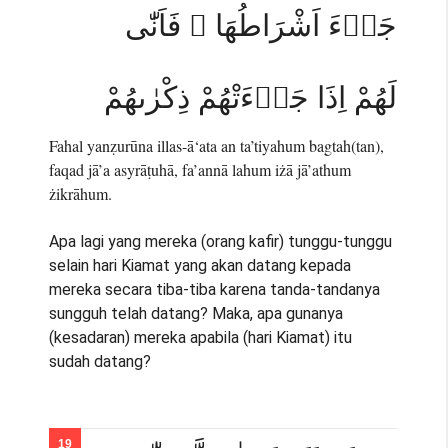
جَاۤءَ اَشْرَاطُهَا ۚ فَاَنّٰى
لَهُمْ اِذَا جَاۤءَتْهُمْ ذِكْرٰىهُمْ
Fahal yanẓurūna illas-ā‘ata an ta’tiyahum bagtah(tan),
faqad jā’a asyrāṭuhā, fa’annā lahum iżā jā’athum
żikrāhum.
Apa lagi yang mereka (orang kafir) tunggu-tunggu
selain hari Kiamat yang akan datang kepada
mereka secara tiba-tiba karena tanda-tandanya
sungguh telah datang? Maka, apa gunanya
(kesadaran) mereka apabila (hari Kiamat) itu
sudah datang?