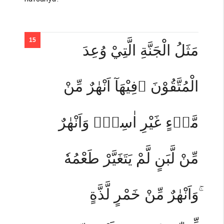
مَثَلُ الْجَنَّةِ الَّتِيْ وُعِدَ
الْمُتَّقُوْنَ ۗفِيْهَآ اَنْهٰرٌ مِّنْ
مَّاۤءٍ غَيْرِ اٰسِنٍۚ وَاَنْهٰرٌ
مِّنْ لَّبَنٍ لَّمْ يَتَغَيَّرْ طَعْمُهٗ
ۚوَاَنْهٰرٌ مِّنْ خَمْرٍ لَّذَّةٍ