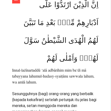
اِنَّ الَّذِيْنَ ارْتَدُّوْا عَلٰٓى
اَدْبَارِهِمْ مِّنْۢ بَعْدِ مَا تَبَيَّنَ
لَهُمُ الْهُدَى الشَّيْطٰنُ سَوَّلَ
لَهُمْۗ وَاَمْلٰى لَهُمْ
Innal-lażīnartaddū ‘alā adbārihim mim ba‘di mā
tabayyana lahumul-hudasy-syaiṭānu sawwala lahum,
wa amlā lahum.
Sesungguhnya (bagi) orang-orang yang berbalik
(kepada kekafiran) setelah petunjuk itu jelas bagi
mereka, setan menggoda mereka dan