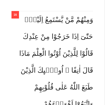
وَمِنْهُمْ مَّنْ يَّسْتَمِعُ اِلَيْكَۚ
حَتّٰىٓ اِذَا خَرَجُوْا مِنْ عِنْدِكَ
قَالُوْا لِلَّذِيْنَ اُوْتُوا الْعِلْمَ مَاذَا
قَالَ اٰنِفًا ۗ اُولٰۤىِٕكَ الَّذِيْنَ
طَبَعَ اللّٰهُ عَلٰى قُلُوْبِهِمْ
وَاتَّبَعُوْٓا اَهْوَاۤءَهُمْ