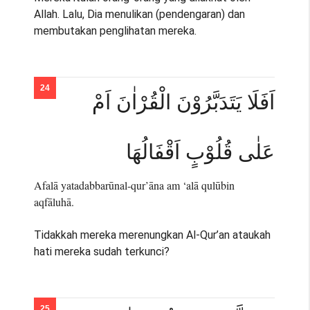
Allah. Lalu, Dia menulikan (pendengaran) dan
membutakan penglihatan mereka.
اَفَلَا يَتَدَبَّرُوْنَ الْقُرْاٰنَ اَمْ
عَلٰى قُلُوْبٍ اَقْفَالُهَا
Afalā yatadabbarūnal-qur’āna am ‘alā qulūbin
aqfāluhā.
Tidakkah mereka merenungkan Al-Qur’an ataukah
hati mereka sudah terkunci?