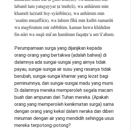
labanil lam yatagayyar ṭa‘muh(ū), wa anhārum min
khamril lażżatil lisy-syāribīn(a), wa anhārum min
‘asalim muṣaffā(n), wa lahum fīhā min kulliṡ-ṡamarāti
wa magfiratum mir rabbihim, kaman huwa khālidun
fin-nāri wa suqū mā’an ḥamīman faqaṭṭa‘a am‘ā’ahum.
Perumpamaan surga yang dijanjikan kepada
orang-orang yang bertakwa (adalah bahwa) di
dalamnya ada sungai-sungai yang airnya tidak
payau, sungai-sungai air susu yang rasanya tidak
berubah, sungai-sungai khamar yang lezat bagi
peminumnya, dan sungai-sungai madu yang murni.
Di dalamnya mereka memperoleh segala macam
buah dan ampunan dari Tuhan mereka. (Apakah
orang yang memperoleh kenikmatan surga) sama
dengan orang yang kekal dalam neraka dan diberi
minuman dengan air yang mendidih sehingga usus
mereka terpotong-potong?