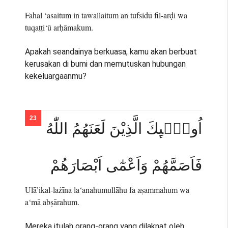
Fahal ‘asaitum in tawallaitum an tufsidū fil-arḍi wa
tuqaṭṭi‘ū arḥāmakum.
Apakah seandainya berkuasa, kamu akan berbuat
kerusakan di bumi dan memutuskan hubungan
kekeluargaanmu?
اُولٰۤىِٕكَ الَّذِيْنَ لَعَنَهُمُ اللّٰهُ
فَاَصَمَّهُمْ وَاَعْمٰٓى اَبْصَارَهُمْ
Ulā’ikal-lażīna la‘anahumullāhu fa aṣammahum wa
a‘mā abṣārahum.
Mereka itulah orang-orang yang dilaknat oleh