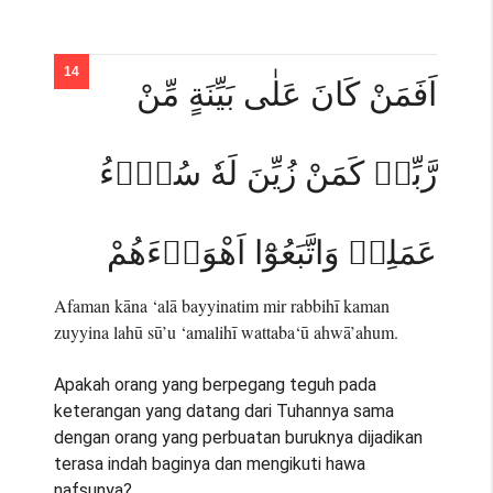
اَفَمَنْ كَانَ عَلٰى بَيِّنَةٍ مِّنْ
رَّبِّهٖ كَمَنْ زُيِّنَ لَهٗ سُوْۤءُ
عَمَلِهٖ وَاتَّبَعُوْٓا اَهْوَاۤءَهُمْ
Afaman kāna ‘alā bayyinatim mir rabbihī kaman
zuyyina lahū sū’u ‘amalihī wattaba‘ū ahwā’ahum.
Apakah orang yang berpegang teguh pada
keterangan yang datang dari Tuhannya sama
dengan orang yang perbuatan buruknya dijadikan
terasa indah baginya dan mengikuti hawa
nafsunya?