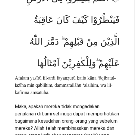
فَيَنْظُرُوْا كَيْفَ كَانَ عَاقِبَةُ
الَّذِيْنَ مِنْ قَبْلِهِمْ ۗ دَمَّرَ اللّٰهُ
عَلَيْهِمْ ۖوَلِلْكٰفِرِيْنَ اَمْثَالُهَا
Afalam yasīrū fil-arḍi fayanẓurū kaifa kāna ‘āqibatul-
lażīna min qablihim, dammarallāhu ‘alaihim, wa lil-
kāfirīna amṡāluhā.
Maka, apakah mereka tidak mengadakan
perjalanan di bumi sehingga dapat memperhatikan
bagaimana kesudahan orang-orang yang sebelum
mereka? Allah telah membinasakan mereka dan