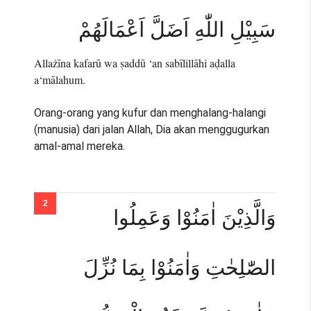
سَبِيْلِ اللّٰهِ اَضَلَّ اَعْمَالَهُمْ
Allażīna kafarū wa ṣaddū ‘an sabīlillāhi aḍalla
a‘mālahum.
Orang-orang yang kufur dan menghalang-halangi
(manusia) dari jalan Allah, Dia akan menggugurkan
amal-amal mereka.
وَالَّذِيْنَ اٰمَنُوْا وَعَمِلُوا
الصّٰلِحٰتِ وَاٰمَنُوْا بِمَا نُزِّلَ