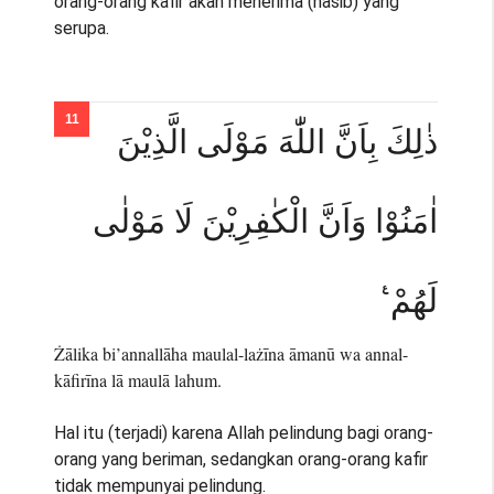
orang-orang kafir akan menerima (nasib) yang
serupa.
ذٰلِكَ بِاَنَّ اللّٰهَ مَوْلَى الَّذِيْنَ
اٰمَنُوْا وَاَنَّ الْكٰفِرِيْنَ لَا مَوْلٰى
لَهُمْ ࣖ
Żālika bi’annallāha maulal-lażīna āmanū wa annal-
kāfirīna lā maulā lahum.
Hal itu (terjadi) karena Allah pelindung bagi orang-
orang yang beriman, sedangkan orang-orang kafir
tidak mempunyai pelindung.