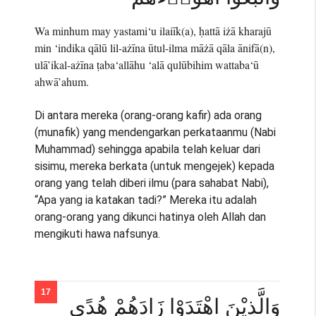
Wa minhum may yastami‘u ilaiīk(a), ḥattā iżā kharajū
min ‘indika qālū lil-ażīna ūtul-ilma māżā qāla ānifā(n),
ulā’ikal-ażīna ṭaba‘allāhu ‘alā qulūbihim wattaba‘ū
ahwā’ahum.
Di antara mereka (orang-orang kafir) ada orang
(munafik) yang mendengarkan perkataanmu (Nabi
Muhammad) sehingga apabila telah keluar dari
sisimu, mereka berkata (untuk mengejek) kepada
orang yang telah diberi ilmu (para sahabat Nabi),
“Apa yang ia katakan tadi?” Mereka itu adalah
orang-orang yang dikunci hatinya oleh Allah dan
mengikuti hawa nafsunya.
وَالَّذِيْنَ اهْتَدَوْا زَادَهُمْ هُدًى