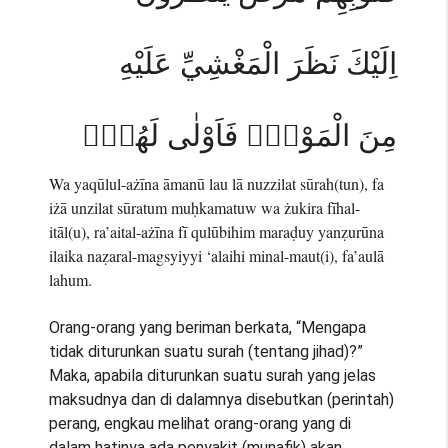
اِلَيْكَ نَظَرَ الْمَغْشِيِّ عَلَيْهِ
مِنَ الْمَوْتِۗ فَاَوْلٰى لَهُمْۚ
Wa yaqūlul-ażīna āmanū lau lā nuzzilat sūrah(tun), fa
iżā unzilat sūratum muḥkamatuw wa żukira fīhal-
itāl(u), ra’aital-ażīna fī qulūbihim maraḍuy yanẓurūna
ilaika naẓaral-magsyiyyi ‘alaihi minal-maut(i), fa’aulā
lahum.
Orang-orang yang beriman berkata, “Mengapa
tidak diturunkan suatu surah (tentang jihad)?”
Maka, apabila diturunkan suatu surah yang jelas
maksudnya dan di dalamnya disebutkan (perintah)
perang, engkau melihat orang-orang yang di
dalam hatinya ada penyakit (munafik) akan