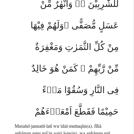
لِّلشّٰرِبِيْنَ ەۚ وَاَنْهٰرٌ مِّنْ
عَسَلٍ مُّصَفًّى ۗوَلَهُمْ فِيْهَا
مِنْ كُلِّ الثَّمَرٰتِ وَمَغْفِرَةٌ
مِّنْ رَّبِّهِمْ ۗ كَمَنْ هُوَ خَالِدٌ
فِى النَّارِ وَسُقُوْا مَاۤءً
حَمِيْمًا فَقَطَّعَ اَمْعَاۤءَهُمْ
Maṡalul-jannatil-latī wu‘idal-muttaqūn(a), fīhā
anhārum mim mā’in gairi āsin(in), wa anhārum mil