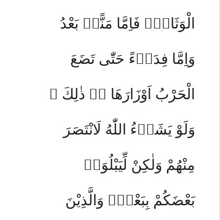
الْوَثَاقَۖ فَاِمَّا مَنًّاۢ بَعْدُ
وَاِمَّا فِدَاۤءً حَتّٰى تَضَعَ
الْحَرْبُ اَوْزَارَهَا ەۛ ذٰلِكَ ۛ
وَلَوْ يَشَاۤءُ اللّٰهُ لَانْتَصَرَ
مِنْهُمْ وَلٰكِنْ لِّيَبْلُوَا۟
بَعْضَكُمْ بِبَعْضٍۗ وَالَّذِيْنَ