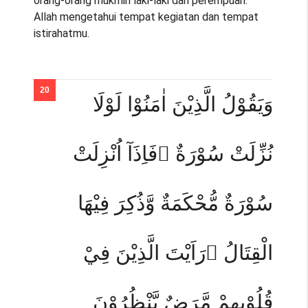
orang-orang mukmin laki-laki dan perempuan.
Allah mengetahui tempat kegiatan dan tempat
istirahatmu.
وَيَقُوْلُ الَّذِيْنَ اٰمَنُوْا لَوْلَا
نُزِّلَتْ سُوْرَةٌ ۚفَاِذَآ اُنْزِلَتْ
سُوْرَةٌ مُّحْكَمَةٌ وَّذُكِرَ فِيْهَا
الْقِتَالُ ۙرَاَيْتَ الَّذِيْنَ فِيْ
قُلُوْبِهِمْ مَّرَضٌ يَّنْظُرُوْنَ