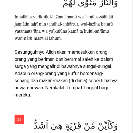
وَالنَّارُ مَثْوًى لَّهُمْ
Innallāha yudkhilul-lażīna āmanū wa ‘amiluṣ-ṣāliḥāti
jannātin tajrī min taḥtihal-anhār(u), wal-lażīna kafarū
yatamatta‘ūna wa ya’kulūna kamā ta’kulul-an‘āmu
wan-nāru maṡwal lahum.
Sesungguhnya Allah akan memasukkan orang-
orang yang beriman dan beramal saleh ke dalam
surga yang mengalir di bawahnya sungai-sungai.
Adapun orang-orang yang kufur bersenang-
senang dan makan-makan (di dunia) seperti halnya
hewan-hewan. Nerakalah tempat tinggal bagi
mereka.
وَكَاَيِّنْ مِّنْ قَرْيَةٍ هِيَ اَشَدُّ