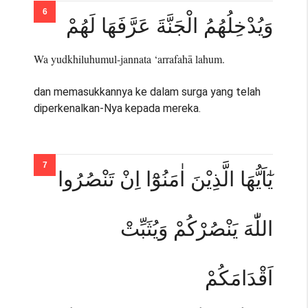
وَيُدْخِلُهُمُ الْجَنَّةَ عَرَّفَهَا لَهُمْ
Wa yudkhiluhumul-jannata ‘arrafahā lahum.
dan memasukkannya ke dalam surga yang telah
diperkenalkan-Nya kepada mereka.
يٰٓاَيُّهَا الَّذِيْنَ اٰمَنُوْٓا اِنْ تَنْصُرُوا
اللّٰهَ يَنْصُرْكُمْ وَيُثَبِّتْ
اَقْدَامَكُمْ