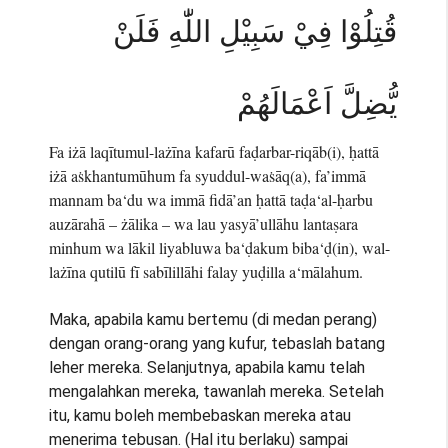
قُتِلُوْا فِيْ سَبِيْلِ اللّٰهِ فَلَنْ
يُّضِلَّ اَعْمَالَهُمْ
Fa iżā laqītumul-lażīna kafarū faḍarbar-riqāb(i), ḥattā
iżā aṡkhantumūhum fa syuddul-waṡāq(a), fa’immā
mannam ba‘du wa immā fidā’an ḥattā taḍa‘al-ḥarbu
auzārahā – żālika – wa lau yasyā’ullāhu lantaṣara
minhum wa lākil liyabluwa ba‘ḍakum biba‘ḍ(in), wal-
lażīna qutilū fī sabīlillāhi falay yuḍilla a‘mālahum.
Maka, apabila kamu bertemu (di medan perang)
dengan orang-orang yang kufur, tebaslah batang
leher mereka. Selanjutnya, apabila kamu telah
mengalahkan mereka, tawanlah mereka. Setelah
itu, kamu boleh membebaskan mereka atau
menerima tebusan. (Hal itu berlaku) sampai