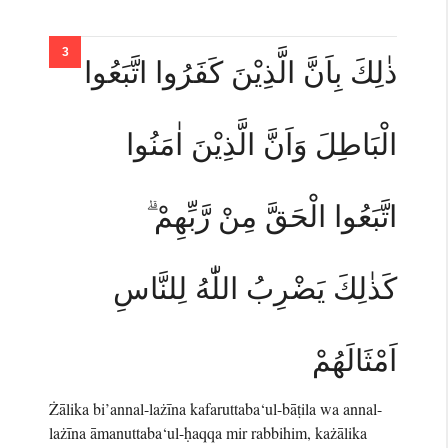
ذٰلِكَ بِاَنَّ الَّذِيْنَ كَفَرُوا اتَّبَعُوا
الْبَاطِلَ وَاَنَّ الَّذِيْنَ اٰمَنُوا
اتَّبَعُوا الْحَقَّ مِنْ رَّبِّهِمْ ۗ
كَذٰلِكَ يَضْرِبُ اللّٰهُ لِلنَّاسِ
اَمْثَالَهُمْ
Żālika bi’annal-lażīna kafaruttaba‘ul-bāṭila wa annal-
lażīna āmanuttaba‘ul-ḥaqqa mir rabbihim, każālika