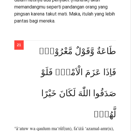
memandangmu seperti pandangan orang yang
pingsan karena takut mati. Maka, itulah yang lebih
pantas bagi mereka.
طَاعَةٌ وَّقَوْلٌ مَّعْرُوْفٌۗ
فَاِذَا عَزَمَ الْاَمْرُۗ فَلَوْ
صَدَقُوا اللّٰهَ لَكَانَ خَيْرًا
لَّهُمْۚ
°ā‘atuw wa qaulum ma‘rūf(un), fa’iżā ‘azamal-amr(u),