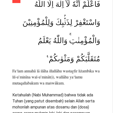
فَاعْلَمْ اَنَّهٗ لَآ اِلٰهَ اِلَّا اللّٰهُ
وَاسْتَغْفِرْ لِذَنْۢبِكَ وَلِلْمُؤْمِنِيْنَ
وَالْمُؤْمِنٰتِۚ وَاللّٰهُ يَعْلَمُ
مُتَقَلَّبَكُمْ وَمَثْوٰىكُمْ ࣖ
Fa‘lam annahū lā ilāha illallāhu wastagfir liżambika wa
lil-u’minīna wal-u’mināt(i), wallāhu ya‘lamu
mutaqallabakum wa maṡwākum.
Ketahuilah (Nabi Muhammad) bahwa tidak ada
Tuhan (yang patut disembah) selain Allah serta
mohonlah ampunan atas dosamu dan (dosa)