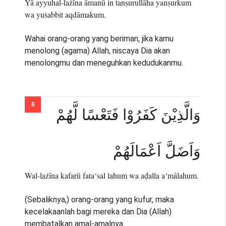
Yā ayyuhal-lażīna āmanū in tanṣurullāha yanṣurkum
wa yuṡabbit aqdāmakum.
Wahai orang-orang yang beriman, jika kamu
menolong (agama) Allah, niscaya Dia akan
menolongmu dan meneguhkan kedudukanmu.
وَالَّذِيْنَ كَفَرُوْا فَتَعْسًا لَّهُمْ
وَاَضَلَّ اَعْمَالَهُمْ
Wal-lażīna kafarū fata‘sal lahum wa aḍalla a‘mālahum.
(Sebaliknya,) orang-orang yang kufur, maka
kecelakaanlah bagi mereka dan Dia (Allah)
membatalkan amal-amalnya.