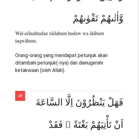
وَّاٰتٰىهُمْ تَقْوٰىهُمْ
Wal-ażīnahtadau zādahum hudaw wa ātāhum
taqwāhum.
Orang-orang yang mendapat petunjuk akan
ditambahi petunjuk(-nya) dan dianugerahi
ketakwaan (oleh Allah).
فَهَلْ يَنْظُرُوْنَ اِلَّا السَّاعَةَ
اَنْ تَأْتِيَهُمْ بَغْتَةً ۚ فَقَدْ