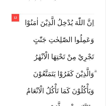
اِنَّ اللّٰهَ يُدْخِلُ الَّذِيْنَ اٰمَنُوْا
وَعَمِلُوا الصّٰلِحٰتِ جَنّٰتٍ
تَجْرِيْ مِنْ تَحْتِهَا الْاَنْهٰرُ
ۗوَالَّذِيْنَ كَفَرُوْا يَتَمَتَّعُوْنَ
وَيَأْكُلُوْنَ كَمَا تَأْكُلُ الْاَنْعَامُ