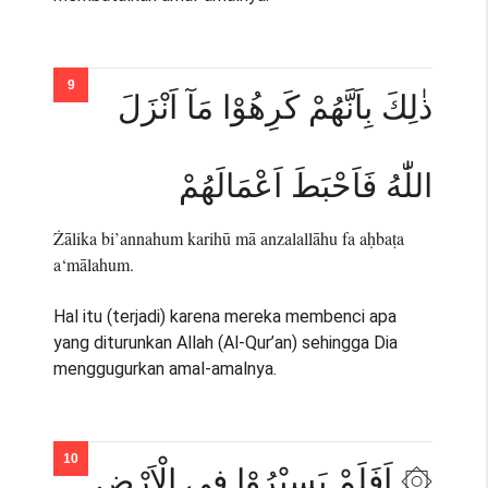
ذٰلِكَ بِاَنَّهُمْ كَرِهُوْا مَآ اَنْزَلَ
اللّٰهُ فَاَحْبَطَ اَعْمَالَهُمْ
Żālika bi’annahum karihū mā anzalallāhu fa aḥbaṭa
a‘mālahum.
Hal itu (terjadi) karena mereka membenci apa
yang diturunkan Allah (Al-Qur’an) sehingga Dia
menggugurkan amal-amalnya.
۞ اَفَلَمْ يَسِيْرُوْا فِى الْاَرْضِ