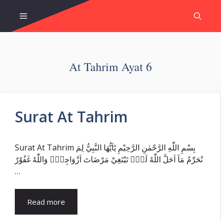
Skip
Menu
to
content
At Tahrim Ayat 6
Surat At Tahrim
Surat At Tahrim بِسْمِ اللّٰهِ الرَّحْمٰنِ الرَّحِيْمِ يٰٓاَيُّهَا النَّبِيُّ لِمَ
تُحَرِّمُ مَآ اَحَلَّ اللّٰهُ لَكَۚ تَبْتَغِيْ مَرْضَاتَ اَزْوَاجِكَۗ وَاللّٰهُ غَفُوْرٌ
…
Read more