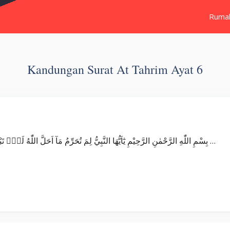
Ruma
Kandungan Surat At Tahrim Ayat 6
Surat At Tahrim بِسْمِ اللّٰهِ الرَّحْمٰنِ الرَّحِيْمِ يٰٓاَيُّهَا النَّبِيُّ لِمَ تُحَرِّمُ مَآ اَحَلَّ اللّٰهُ لَكَۚ تَبْتَغِيْ مَرْضَاتَ اَزْوَاجِكَۗ وَاللّٰهُ غَفُوْرٌ …