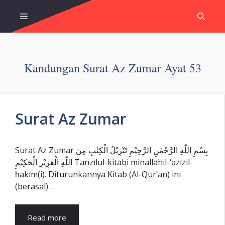
Skip
Menu
to
content
Kandungan Surat Az Zumar Ayat 53
Surat Az Zumar
Surat Az Zumar بِسْمِ اللّٰهِ الرَّحْمٰنِ الرَّحِيْمِ تَنْزِيْلُ الْكِتٰبِ مِنَ
اللّٰهِ الْعَزِيْزِ الْحَكِيْمِ Tanzīlul-kitābi minallāhil-‘azīzil-
ḥakīm(i). Diturunkannya Kitab (Al-Qur’an) ini
(berasal) …
Read more