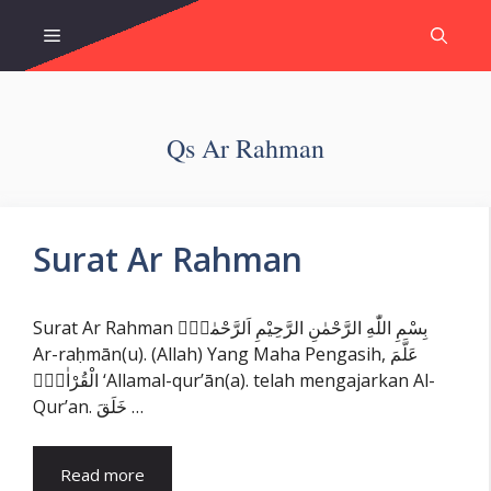
Skip
Menu
to
content
Qs Ar Rahman
Surat Ar Rahman
Surat Ar Rahman بِسْمِ اللّٰهِ الرَّحْمٰنِ الرَّحِيْمِ اَلرَّحْمٰنُۙ
Ar-raḥmān(u). (Allah) Yang Maha Pengasih, عَلَّمَ
الْقُرْاٰنَۗ ‘Allamal-qur’ān(a). telah mengajarkan Al-
Qur’an. خَلَقَ …
Read more