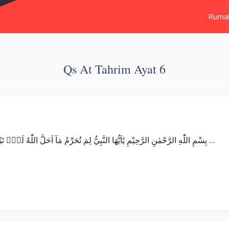
Ruma
Qs At Tahrim Ayat 6
Surat At Tahrim بِسْمِ اللّٰهِ الرَّحْمٰنِ الرَّحِيْمِ يٰٓاَيُّهَا النَّبِيُّ لِمَ تُحَرِّمُ مَآ اَحَلَّ اللّٰهُ لَكَۚ تَبْتَغِيْ مَرْضَاتَ اَزْوَاجِكَۗ وَاللّٰهُ غَفُوْرٌ …