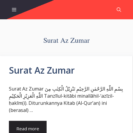
Skip
Menu
to
content
Surat Az Zumar
Surat Az Zumar
Surat Az Zumar بِسْمِ اللّٰهِ الرَّحْمٰنِ الرَّحِيْمِ تَنْزِيْلُ الْكِتٰبِ مِنَ
اللّٰهِ الْعَزِيْزِ الْحَكِيْمِ Tanzīlul-kitābi minallāhil-‘azīzil-
ḥakīm(i). Diturunkannya Kitab (Al-Qur’an) ini
(berasal) …
Read more