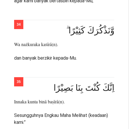
agar kami banyak bertasbih kepada-Mu,
وَّنَذْكُرَكَ كَثِيْرًا ۗ
Wa nażkuraka kaṡīrā(n).
dan banyak berzikir kepada-Mu.
اِنَّكَ كُنْتَ بِنَا بَصِيْرًا
Innaka kunta binā baṣīrā(n).
Sesungguhnya Engkau Maha Melihat (keadaan)
kami.”