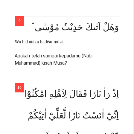
وَهَلْ اَتٰىكَ حَدِيْثُ مُوْسٰى ۘ
Wa hal atāka ḥadīṡu mūsā.
Apakah telah sampai kepadamu (Nabi
Muhammad) kisah Musa?
اِذْ رَاٰ نَارًا فَقَالَ لِاَهْلِهِ امْكُثُوْٓا
اِنِّيْٓ اٰنَسْتُ نَارًا لَّعَلِّيْٓ اٰتِيْكُمْ