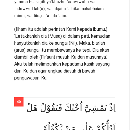
yammu bis-sāḥili ya’khużhu ‘aduwwul lī wa
‘aduwwul lah(ū), wa alqaitu ‘alaika maḥabbatam
minnī, wa lituṣna‘a ‘alā ‘ainī.
(Ilham itu adalah perintah Kami kepada ibumu,)
‘Letakkanlah dia (Musa) di dalam peti, kemudian
hanyutkanlah dia ke sungai (Nil). Maka, biarlah
(arus) sungai itu membawanya ke tepi. Dia akan
diambil oleh (Fir‘aun) musuh-Ku dan musuhnya.’
Aku telah melimpahkan kepadamu kasih sayang
dari-Ku dan agar engkau diasuh di bawah
pengawasan-Ku.
اِذْ تَمْشِيْٓ اُخْتُكَ فَتَقُوْلُ هَلْ
اَدُلُّكُمْ عَلٰى مَنْ يَّكْفُلُهٗ