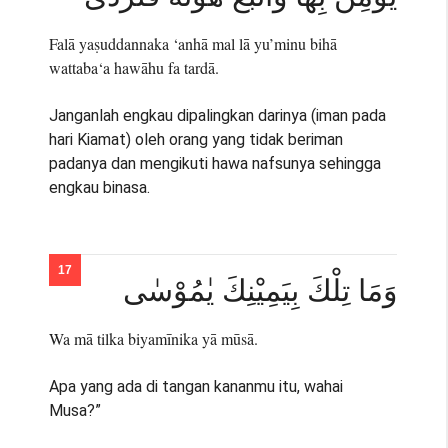
Falā yaṣuddannaka ‘anhā mal lā yu’minu bihā
wattaba‘a hawāhu fa tardā.
Janganlah engkau dipalingkan darinya (iman pada
hari Kiamat) oleh orang yang tidak beriman
padanya dan mengikuti hawa nafsunya sehingga
engkau binasa.
وَمَا تِلْكَ بِيَمِيْنِكَ يٰمُوْسٰى
Wa mā tilka biyamīnika yā mūsā.
Apa yang ada di tangan kananmu itu, wahai
Musa?”