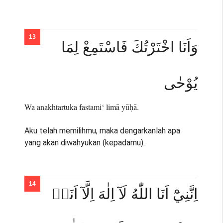
وَاَنَا اخْتَرْتُكَ فَاسْتَمِعْ لِمَا
يُوْحٰى
Wa anakhtartuka fastami‘ limā yūḥā.
Aku telah memilihmu, maka dengarkanlah apa
yang akan diwahyukan (kepadamu).
اِنَّنِيْٓ اَنَا اللّٰهُ لَآ اِلٰهَ اِلَّآ اَنَا۠