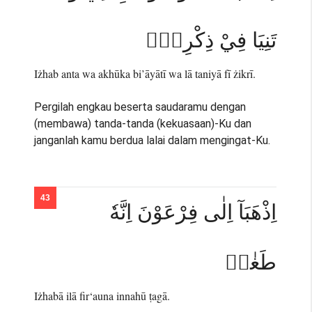
تَنِيَا فِيْ ذِكْرِيْۚ
Iżhab anta wa akhūka bi’āyātī wa lā taniyā fī żikrī.
Pergilah engkau beserta saudaramu dengan
(membawa) tanda-tanda (kekuasaan)-Ku dan
janganlah kamu berdua lalai dalam mengingat-Ku.
اِذْهَبَآ اِلٰى فِرْعَوْنَ اِنَّهٗ
طَغٰىۚ
Iżhabā ilā fir‘auna innahū ṭagā.