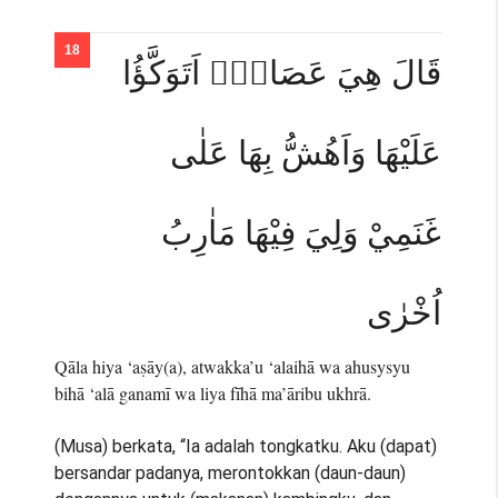
قَالَ هِيَ عَصَايَۚ اَتَوَكَّؤُا
عَلَيْهَا وَاَهُشُّ بِهَا عَلٰى
غَنَمِيْ وَلِيَ فِيْهَا مَاٰرِبُ
اُخْرٰى
Qāla hiya ‘aṣāy(a), atwakka’u ‘alaihā wa ahusysyu
bihā ‘alā ganamī wa liya fīhā ma’āribu ukhrā.
(Musa) berkata, “Ia adalah tongkatku. Aku (dapat)
bersandar padanya, merontokkan (daun-daun)