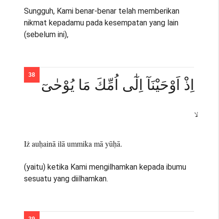
Sungguh, Kami benar-benar telah memberikan
nikmat kepadamu pada kesempatan yang lain
(sebelum ini),
اِذْ اَوْحَيْنَآ اِلٰٓى اُمِّكَ مَا يُوْحٰىٓ
Iż auḥainā ilā ummika mā yūḥā.
(yaitu) ketika Kami mengilhamkan kepada ibumu
sesuatu yang diilhamkan.