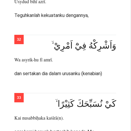
Usydud bihī azrī.
Teguhkanlah kekuatanku dengannya,
وَاَشْرِكْهُ فِيْٓ اَمْرِيْ ۙ
Wa asyrik-hu fī amrī.
dan sertakan dia dalam urusanku (kenabian)
كَيْ نُسَبِّحَكَ كَثِيْرًا ۙ
Kai nusabbiḥaka kaṡīrā(n).