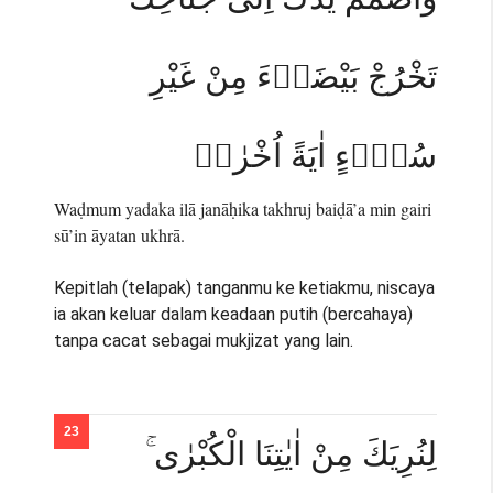
تَخْرُجْ بَيْضَاۤءَ مِنْ غَيْرِ
سُوْۤءٍ اٰيَةً اُخْرٰىۙ
Waḍmum yadaka ilā janāḥika takhruj baiḍā’a min gairi
sū’in āyatan ukhrā.
Kepitlah (telapak) tanganmu ke ketiakmu, niscaya
ia akan keluar dalam keadaan putih (bercahaya)
tanpa cacat sebagai mukjizat yang lain.
لِنُرِيَكَ مِنْ اٰيٰتِنَا الْكُبْرٰى ۚ