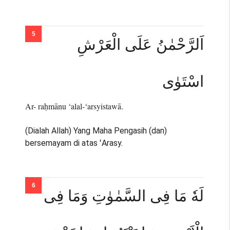
اَلرَّحْمٰنُ عَلَى الْعَرْشِ
اسْتَوٰى
Ar- raḥmānu ‘alal-‘arsyistawā.
(Dialah Allah) Yang Maha Pengasih (dan)
bersemayam di atas ʻArasy.
لَهٗ مَا فِى السَّمٰوٰتِ وَمَا فِى