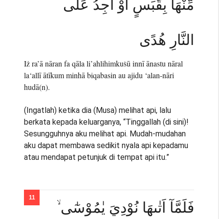
مِّنْهَا بِقَبَسٍ اَوْ اَجِدُ عَلَى
النَّارِ هُدًى
Iż ra’ā nāran fa qāla li’ahlihimkuṡū innī ānastu nāral
la‘allī ātīkum minhā biqabasin au ajidu ‘alan-nāri
hudā(n).
(Ingatlah) ketika dia (Musa) melihat api, lalu
berkata kepada keluarganya, “Tinggallah (di sini)!
Sesungguhnya aku melihat api. Mudah-mudahan
aku dapat membawa sedikit nyala api kepadamu
atau mendapat petunjuk di tempat api itu.”
فَلَمَّآ اَتٰىهَا نُوْدِيَ يٰمُوْسٰٓى ۙ