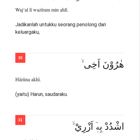
Waj‘al lī wazīram min ahlī.
Jadikanlah untukku seorang penolong dari
keluargaku,
هٰرُوْنَ اَخِى ۙ
Hārūna akhī.
(yaitu) Harun, saudaraku.
اشْدُدْ بِهٖٓ اَزْرِيْ ۙ