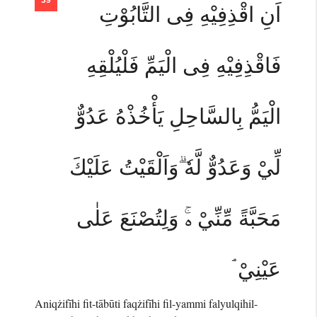
اَنِ اقْذِفِيْهِ فِى التَّابُوْتِ
فَاقْذِفِيْهِ فِى الْيَمِّ فَلْيُلْقِهِ
الْيَمُّ بِالسَّاحِلِ يَأْخُذْهُ عَدُوٌّ
لِّيْ وَعَدُوٌّ لَّهٗ ۗوَاَلْقَيْتُ عَلَيْكَ
مَحَبَّةً مِّنِّيْ ەۚ وَلِتُصْنَعَ عَلٰى
عَيْنِيْ ۘ
Aniqżifīhi fit-tābūti faqżifīhi fil-yammi falyulqihil-