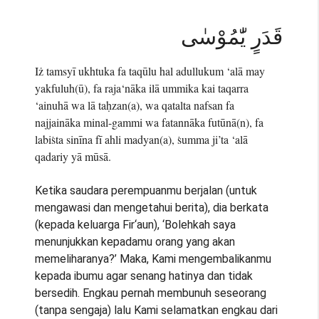
قَدَرٍ يّٰمُوْسٰى
Iż tamsyī ukhtuka fa taqūlu hal adullukum ‘alā may
yakfuluh(ū), fa raja‘nāka ilā ummika kai taqarra
‘ainuhā wa lā taḥzan(a), wa qatalta nafsan fa
najjaināka minal-gammi wa fatannāka futūnā(n), fa
labiṡta sinīna fī ahli madyan(a), ṡumma ji’ta ‘alā
qadariy yā mūsā.
Ketika saudara perempuanmu berjalan (untuk
mengawasi dan mengetahui berita), dia berkata
(kepada keluarga Fir‘aun), ‘Bolehkah saya
menunjukkan kepadamu orang yang akan
memeliharanya?’ Maka, Kami mengembalikanmu
kepada ibumu agar senang hatinya dan tidak
bersedih. Engkau pernah membunuh seseorang
(tanpa sengaja) lalu Kami selamatkan engkau dari