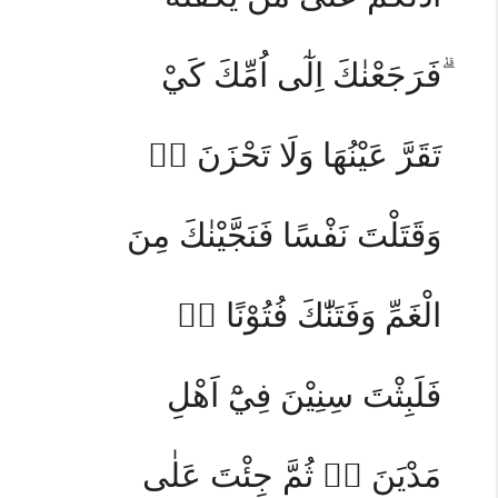
ۗفَرَجَعْنٰكَ اِلٰٓى اُمِّكَ كَيْ
تَقَرَّ عَيْنُهَا وَلَا تَحْزَنَ ەۗ
وَقَتَلْتَ نَفْسًا فَنَجَّيْنٰكَ مِنَ
الْغَمِّ وَفَتَنّٰكَ فُتُوْنًا ەۗ
فَلَبِثْتَ سِنِيْنَ فِيْٓ اَهْلِ
مَدْيَنَ ەۙ ثُمَّ جِئْتَ عَلٰى