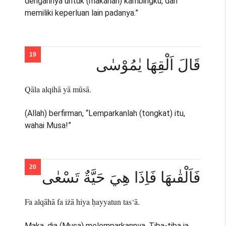
dengannya untuk (makanan) kambingku, dan
memiliki keperluan lain padanya.”
قَالَ اَلْقِهَا يٰمُوْسٰى
Qāla alqihā yā mūsā.
(Allah) berfirman, “Lemparkanlah (tongkat) itu,
wahai Musa!”
فَاَلْقٰىهَا فَاِذَا هِيَ حَيَّةٌ تَسْعٰى
Fa alqāhā fa iżā hiya ḥayyatun tas‘ā.
Maka, dia (Musa) melemparkannya. Tiba-tiba ia