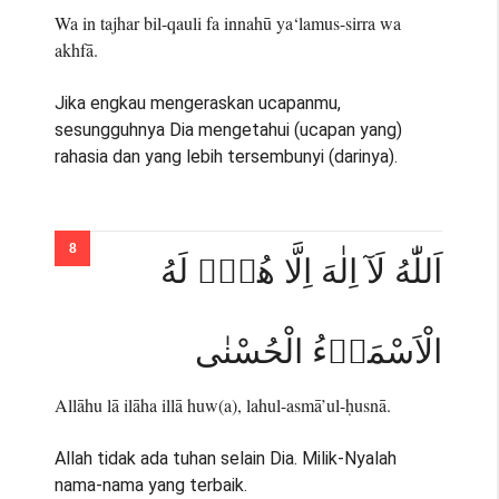
Wa in tajhar bil-qauli fa innahū ya‘lamus-sirra wa
akhfā.
Jika engkau mengeraskan ucapanmu,
sesungguhnya Dia mengetahui (ucapan yang)
rahasia dan yang lebih tersembunyi (darinya).
اَللّٰهُ لَآ اِلٰهَ اِلَّا هُوَۗ لَهُ
الْاَسْمَاۤءُ الْحُسْنٰى
Allāhu lā ilāha illā huw(a), lahul-asmā’ul-ḥusnā.
Allah tidak ada tuhan selain Dia. Milik-Nyalah
nama-nama yang terbaik.