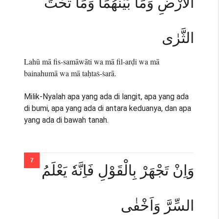
الْاَرْضِ وَمَا بَيْنَهُمَا وَمَا تَحْتَ
الثَّرٰى
Lahū mā fis-samāwāti wa mā fil-arḍi wa mā
bainahumā wa mā taḥtaṡ-ṡarā.
Milik-Nyalah apa yang ada di langit, apa yang ada
di bumi, apa yang ada di antara keduanya, dan apa
yang ada di bawah tanah.
وَاِنْ تَجْهَرْ بِالْقَوْلِ فَاِنَّهٗ يَعْلَمُ
السِّرَّ وَاَخْفٰى