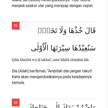
menjadi seekor ular yang merayap dengan cepat.
قَالَ خُذْهَا وَلَا تَخَفْۗ
سَنُعِيْدُهَا سِيْرَتَهَا الْاُوْلٰى
Qāla khużhā wa lā takhaf, sanu‘īduhā sīratahal-ūlā.
Dia (Allah) berfirman, “Ambillah dan jangan takut!
Kami akan mengembalikannya pada keadaannya
semula.
وَاضْمُمْ يَدَكَ اِلٰى جَنَاحِكَ