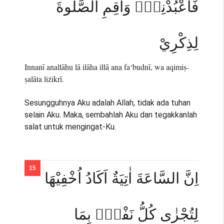
فَاعْبُدْنِيْۙ وَاَقِمِ الصَّلٰوةَ
لِذِكْرِيْ
Innanī anallāhu lā ilāha illā ana fa‘budnī, wa aqimiṣ-
ṣalāta liżikrī.
Sesungguhnya Aku adalah Allah, tidak ada tuhan
selain Aku. Maka, sembahlah Aku dan tegakkanlah
salat untuk mengingat-Ku.
اِنَّ السَّاعَةَ اٰتِيَةٌ اَكَادُ اُخْفِيْهَا
لِتُجْزٰى كُلُّ نَفْسٍۢ بِمَا