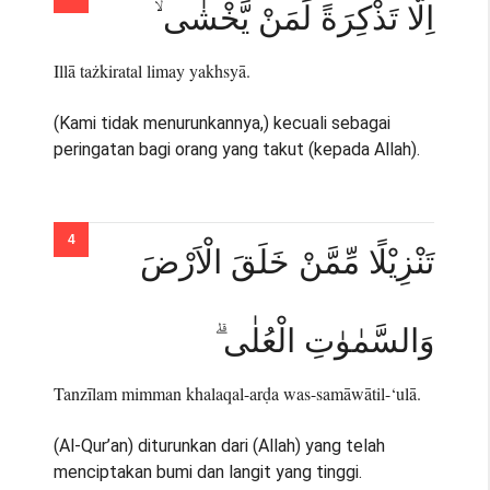
اِلَّا تَذْكِرَةً لِّمَنْ يَّخْشٰى ۙ
Illā tażkiratal limay yakhsyā.
(Kami tidak menurunkannya,) kecuali sebagai
peringatan bagi orang yang takut (kepada Allah).
تَنْزِيْلًا مِّمَّنْ خَلَقَ الْاَرْضَ
وَالسَّمٰوٰتِ الْعُلٰى ۗ
Tanzīlam mimman khalaqal-arḍa was-samāwātil-‘ulā.
(Al-Qur’an) diturunkan dari (Allah) yang telah
menciptakan bumi dan langit yang tinggi.