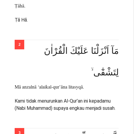
Ṭāhā.
Ṭā Hā.
مَآ اَنْزَلْنَا عَلَيْكَ الْقُرْاٰنَ
لِتَشْقٰٓى ۙ
Mā anzalnā ‘alaikal-qur’āna litasyqā.
Kami tidak menurunkan Al-Qur’an ini kepadamu
(Nabi Muhammad) supaya engkau menjadi susah.