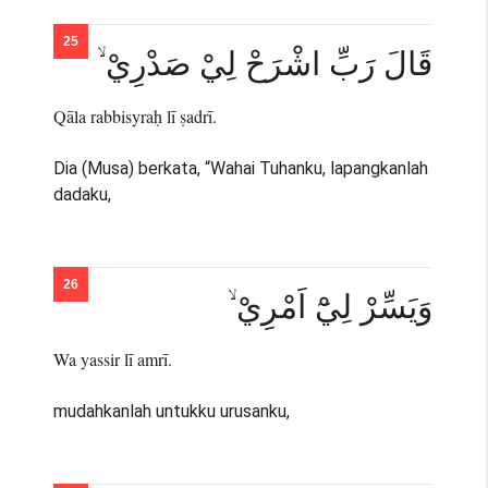
قَالَ رَبِّ اشْرَحْ لِيْ صَدْرِيْ ۙ
Qāla rabbisyraḥ lī ṣadrī.
Dia (Musa) berkata, “Wahai Tuhanku, lapangkanlah
dadaku,
وَيَسِّرْ لِيْٓ اَمْرِيْ ۙ
Wa yassir lī amrī.
mudahkanlah untukku urusanku,