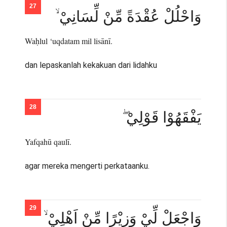
وَاحْلُلْ عُقْدَةً مِّنْ لِّسَانِيْ ۙ
Waḥlul ‘uqdatam mil lisānī.
dan lepaskanlah kekakuan dari lidahku
يَفْقَهُوْا قَوْلِيْ ۖ
Yafqahū qaulī.
agar mereka mengerti perkataanku.
وَاجْعَلْ لِّيْ وَزِيْرًا مِّنْ اَهْلِيْ ۙ