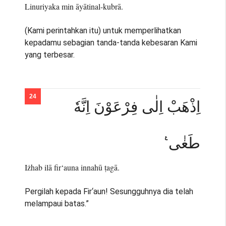
Linuriyaka min āyātinal-kubrā.
(Kami perintahkan itu) untuk memperlihatkan
kepadamu sebagian tanda-tanda kebesaran Kami
yang terbesar.
اِذْهَبْ اِلٰى فِرْعَوْنَ اِنَّهٗ
طَغٰى ࣖ
Iżhab ilā fir‘auna innahū ṭagā.
Pergilah kepada Fir‘aun! Sesungguhnya dia telah
melampaui batas.”