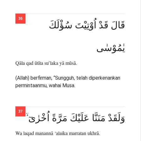
قَالَ قَدْ اُوْتِيْتَ سُؤْلَكَ
يٰمُوْسٰى
Qāla qad ūtīta su’laka yā mūsā.
(Allah) berfirman, “Sungguh, telah diperkenankan
permintaanmu, wahai Musa.
وَلَقَدْ مَنَنَّا عَلَيْكَ مَرَّةً اُخْرٰىٓ ۙ
Wa laqad manannā ‘alaika marratan ukhrā.