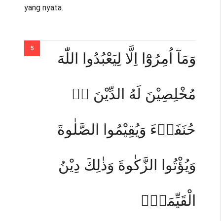
yang nyata.
وَمَآ اُمِرُوْٓا اِلَّا لِيَعْبُدُوا اللّٰهَ
مُخْلِصِيْنَ لَهُ الدِّيْنَ ەۙ
حُنَفَاۤءَ وَيُقِيْمُوا الصَّلٰوةَ
وَيُؤْتُوا الزَّكٰوةَ وَذٰلِكَ دِيْنُ
الْقَيِّمَةِۗ