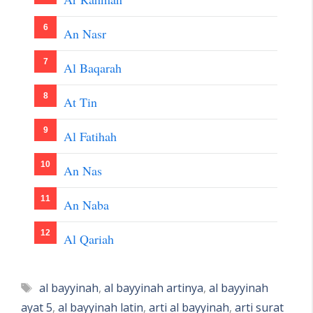
An Nasr
Al Baqarah
At Tin
Al Fatihah
An Nas
An Naba
Al Qariah
Tags
al bayyinah
,
al bayyinah artinya
,
al bayyinah
ayat 5
,
al bayyinah latin
,
arti al bayyinah
,
arti surat