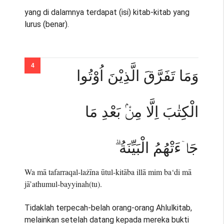
yang di dalamnya terdapat (isi) kitab-kitab yang
lurus (benar).
وَمَا تَفَرَّقَ الَّذِيْنَ اُوْتُوا
الْكِتٰبَ اِلَّا مِنْۢ بَعْدِ مَا
جَاۤءَتْهُمُ الْبَيِّنَةُ ۗ
Wa mā tafarraqal-lażīna ūtul-kitāba illā mim ba‘di mā
jā’athumul-bayyinah(tu).
Tidaklah terpecah-belah orang-orang Ahlulkitab,
melainkan setelah datang kepada mereka bukti