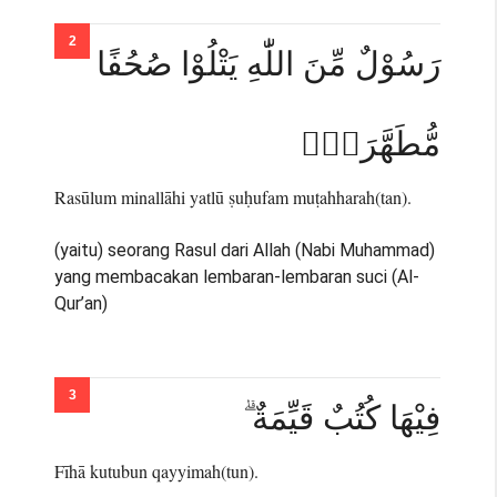
رَسُوْلٌ مِّنَ اللّٰهِ يَتْلُوْا صُحُفًا
مُّطَهَّرَةًۙ
Rasūlum minallāhi yatlū ṣuḥufam muṭahharah(tan).
(yaitu) seorang Rasul dari Allah (Nabi Muhammad)
yang membacakan lembaran-lembaran suci (Al-
Qur’an)
فِيْهَا كُتُبٌ قَيِّمَةٌ ۗ
Fīhā kutubun qayyimah(tun).