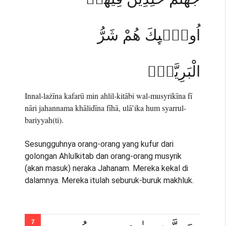
اُولٰۤىِٕكَ هُمْ شَرُّ
الْبَرِيَّةِۗ
Innal-lażīna kafarū min ahlil-kitābi wal-musyrikīna fī
nāri jahannama khālidīna fīhā, ulā’ika hum syarrul-
bariyyah(ti).
Sesungguhnya orang-orang yang kufur dari
golongan Ahlulkitab dan orang-orang musyrik
(akan masuk) neraka Jahanam. Mereka kekal di
dalamnya. Mereka itulah seburuk-buruk makhluk.