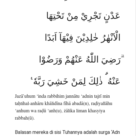
عَدْنٍ تَجْرِيْ مِنْ تَحْتِهَا
الْاَنْهٰرُ خٰلِدِيْنَ فِيْهَآ اَبَدًا
ۗرَضِيَ اللّٰهُ عَنْهُمْ وَرَضُوْا
عَنْهُ ۗ ذٰلِكَ لِمَنْ خَشِيَ رَبَّهٗ ࣖ
Jazā’uhum ‘inda rabbihim jannātu ‘adnin tajrī min
taḥtihal-anhāru khālidīna fīhā abadā(n), raḍiyallāhu
‘anhum wa raḍū ‘anh(u), żālika liman khasyiya
rabbah(ū).
Balasan mereka di sisi Tuhannya adalah surga ‘Adn