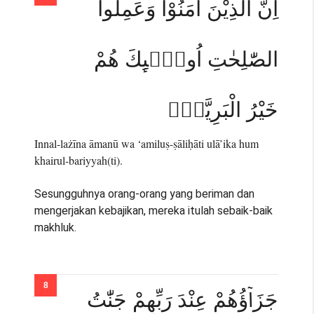
اِنَّ الَّذِيْنَ اٰمَنُوْا وَعَمِلُوا
الصّٰلِحٰتِ اُولٰۤىِٕكَ هُمْ
خَيْرُ الْبَرِيَّةِۗ
Innal-lażīna āmanū wa ‘amiluṣ-ṣāliḥāti ulā’ika hum
khairul-bariyyah(ti).
Sesungguhnya orang-orang yang beriman dan
mengerjakan kebajikan, mereka itulah sebaik-baik
makhluk.
جَزَاۤؤُهُمْ عِنْدَ رَبِّهِمْ جَنّٰتُ