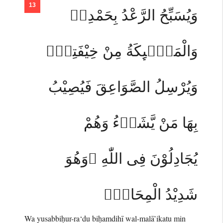
وَيُسَبِّحُ الرَّعْدُ بِحَمْدِهٖ
وَالْمَلٰۤىِٕكَةُ مِنْ خِيْفَتِهٖۚ
وَيُرْسِلُ الصَّوَاعِقَ فَيُصِيْبُ
بِهَا مَنْ يَّشَاۤءُ وَهُمْ
يُجَادِلُوْنَ فِى اللّٰهِ ۚوَهُوَ
شَدِيْدُ الْمِحَالِۗ
Wa yusabbiḥur-ra‘du biḥamdihī wal-malā’ikatu min