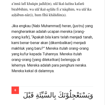
a’innā lafī khalqin jadīd(in), ulā’ikal-lażīna kafarū
birabbihim, wa ulā’ikal-aglālu fī a‘nāqihim, wa ulā’ika
aṣḥābun-nār(i), hum fīhā khālidūn(a).
Jika engkau (Nabi Muhammad) heran, (justru) yang
mengherankan adalah ucapan mereka (orang-
orang kafir), “Apakah bila kami telah menjadi tanah,
kami benar-benar akan (dikembalikan) menjadi
makhluk yang baru?” Mereka itulah orang-orang
yang kufur kepada Tuhannya. Mereka itulah
orang-orang (yang dilekatkan) belenggu di
lehernya. Mereka adalah para penghuni neraka.
Mereka kekal di dalamnya.
وَيَسْتَعْجِلُوْنَكَ بِالسَّيِّئَةِ قَبْلَ