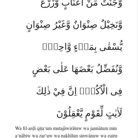
وَّجَنّٰتٌ مِّنْ اَعْنَابٍ وَّزَرْعٌ
وَّنَخِيْلٌ صِنْوَانٌ وَّغَيْرُ صِنْوَانٍ
يُّسْقٰى بِمَاۤءٍ وَّاحِدٍۙ
وَّنُفَضِّلُ بَعْضَهَا عَلٰى بَعْضٍ
فِى الْاُكُلِۗ اِنَّ فِيْ ذٰلِكَ
لَاٰيٰتٍ لِّقَوْمٍ يَّعْقِلُوْنَ
Wa fil-arḍi qiṭa‘um mutajāwirātuw wa jannātum min
a‘nābiw wa zar‘uw wa nakhīlun ṣinwānuw wa gairu