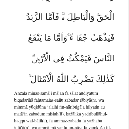
الْحَقَّ وَالْبَاطِلَ ەۗ فَاَمَّا الزَّبَدُ
فَيَذْهَبُ جُفَاۤءً ۚوَاَمَّا مَا يَنْفَعُ
النَّاسَ فَيَمْكُثُ فِى الْاَرْضِۗ
كَذٰلِكَ يَضْرِبُ اللّٰهُ الْاَمْثَالَ ۗ
Anzala minas-samā’i mā’an fa sālat audiyatum
biqadarihā faḥtamalas-sailu zabadar rābiyā(n), wa
mimmā yūqidūna ‘alaihi fin-nāribtigā’a ḥilyatin au
matā‘in zabadum miṡluh(ū), każālika yaḍribullāhul-
ḥaqqa wal-bāṭil(a), fa ammaz-zabadu fa yażhabu
jufā’ā(n), wa ammā mā yanfa‘un-nāsa fa yamkuṡu fil-