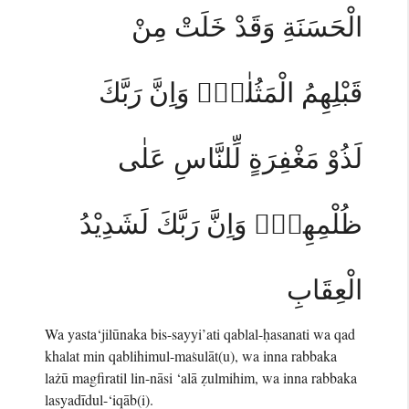
الْحَسَنَةِ وَقَدْ خَلَتْ مِنْ
قَبْلِهِمُ الْمَثُلٰتُۗ وَاِنَّ رَبَّكَ
لَذُوْ مَغْفِرَةٍ لِّلنَّاسِ عَلٰى
ظُلْمِهِمْۚ وَاِنَّ رَبَّكَ لَشَدِيْدُ
الْعِقَابِ
Wa yasta‘jilūnaka bis-sayyi’ati qablal-ḥasanati wa qad
khalat min qablihimul-maṡulāt(u), wa inna rabbaka
lażū magfiratil lin-nāsi ‘alā ẓulmihim, wa inna rabbaka
lasyadīdul-‘iqāb(i).