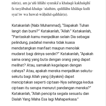
nūr(u), am ja‘alū lillāhi syurakā’a khalaqū kakhalqihī
fa tasyābahal-khalqu ‘alaihim, qulillāhu khāliqu kulli
syai’iw wa huwal-wāḥidul-qahhār(u).
Katakanlah (Nabi Muhammad), “Siapakah Tuhan
langit dan bumi?” Katakanlah, “Allah.” Katakanlah,
“Pantaskah kamu menjadikan selain Dia sebagai
pelindung, padahal mereka tidak kuasa
mendatangkan manfaat maupun menolak
mudarat bagi dirinya sendiri?” Katakanlah, “Apakah
sama orang yang buta dengan orang yang dapat
melihat? Atau, samakah kegelapan dengan
cahaya? Atau, apakah mereka menjadikan sekutu-
sekutu bagi Allah yang (diyakini) dapat
menciptakan seperti ciptaan-Nya sehingga kedua
ciptaan itu serupa menurut pandangan mereka?”
Katakanlah, “Allah pencipta segala sesuatu dan
Dialah Yang Maha Esa lagi Mahaperkasa.”