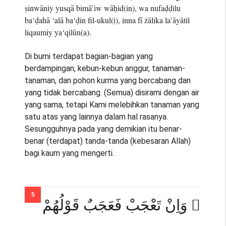
ṣinwāniy yusqā bimā’iw wāḥid(in), wa nufaḍḍilu
ba‘ḍahā ‘alā ba‘ḍin fil-ukul(i), inna fī żālika la’āyātil
liqaumiy ya‘qilūn(a).
Di bumi terdapat bagian-bagian yang
berdampingan, kebun-kebun anggur, tanaman-
tanaman, dan pohon kurma yang bercabang dan
yang tidak bercabang. (Semua) disirami dengan air
yang sama, tetapi Kami melebihkan tanaman yang
satu atas yang lainnya dalam hal rasanya.
Sesungguhnya pada yang demikian itu benar-
benar (terdapat) tanda-tanda (kebesaran Allah)
bagi kaum yang mengerti.
۞ وَاِنْ تَعْجَبْ فَعَجَبٌ قَوْلُهُمْ