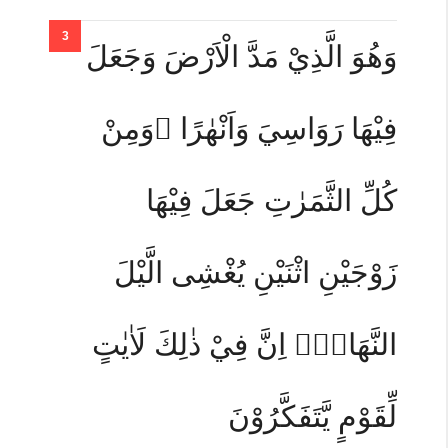
وَهُوَ الَّذِيْ مَدَّ الْاَرْضَ وَجَعَلَ
فِيْهَا رَوَاسِيَ وَاَنْهٰرًا ۗوَمِنْ
كُلِّ الثَّمَرٰتِ جَعَلَ فِيْهَا
زَوْجَيْنِ اثْنَيْنِ يُغْشِى الَّيْلَ
النَّهَارَۗ اِنَّ فِيْ ذٰلِكَ لَاٰيٰتٍ
لِّقَوْمٍ يَّتَفَكَّرُوْنَ