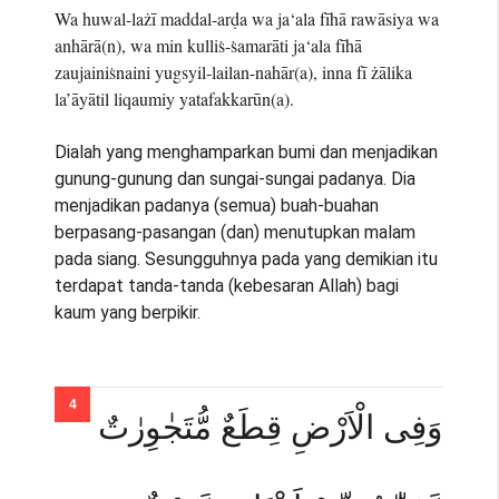
Wa huwal-lażī maddal-arḍa wa ja‘ala fīhā rawāsiya wa
anhārā(n), wa min kulliṡ-ṡamarāti ja‘ala fīhā
zaujainiṡnaini yugsyil-lailan-nahār(a), inna fī żālika
la’āyātil liqaumiy yatafakkarūn(a).
Dialah yang menghamparkan bumi dan menjadikan
gunung-gunung dan sungai-sungai padanya. Dia
menjadikan padanya (semua) buah-buahan
berpasang-pasangan (dan) menutupkan malam
pada siang. Sesungguhnya pada yang demikian itu
terdapat tanda-tanda (kebesaran Allah) bagi
kaum yang berpikir.
وَفِى الْاَرْضِ قِطَعٌ مُّتَجٰوِرٰتٌ