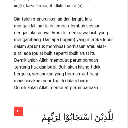
arḍ(i), każālika yaḍribullāhul-amṡāl(a).
Dia telah menurunkan air dari langit, lalu
mengalirlah air itu di lembah-lembah sesuai
dengan ukurannya. Arus itu membawa buih yang
mengambang. Dari apa (logam) yang mereka lebur
dalam api untuk membuat perhiasan atau alat-
alat, ada (pula) buih seperti (buih arus) itu.
Demikianlah Allah membuat perumpamaan
tentang hak dan batil. Buih akan hilang tidak
berguna, sedangkan yang bermanfaat bagi
manusia akan menetap di dalam bumi.
Demikianlah Allah membuat perumpamaan.
لِلَّذِيْنَ اسْتَجَابُوْا لِرَبِّهِمُ