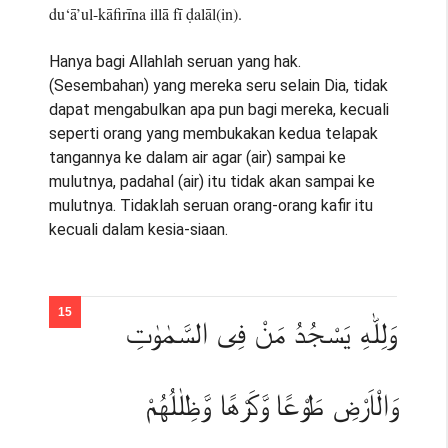
du‘ā’ul-kāfirīna illā fī ḍalāl(in).
Hanya bagi Allahlah seruan yang hak.
(Sesembahan) yang mereka seru selain Dia, tidak
dapat mengabulkan apa pun bagi mereka, kecuali
seperti orang yang membukakan kedua telapak
tangannya ke dalam air agar (air) sampai ke
mulutnya, padahal (air) itu tidak akan sampai ke
mulutnya. Tidaklah seruan orang-orang kafir itu
kecuali dalam kesia-siaan.
وَلِلّٰهِ يَسْجُدُ مَنْ فِى السَّمٰوٰتِ
وَالْاَرْضِ طَوْعًا وَّكَرْهًا وَّظِلٰلُهُمْ