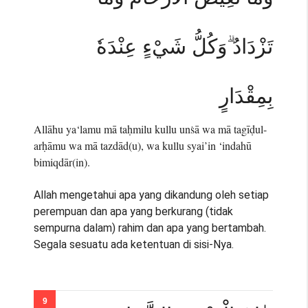
تَزْدَادُ ۗوَكُلُّ شَيْءٍ عِنْدَهٗ
بِمِقْدَارٍ
Allāhu ya‘lamu mā taḥmilu kullu unṡā wa mā tagīḍul-
arḥāmu wa mā tazdād(u), wa kullu syai’in ‘indahū
bimiqdār(in).
Allah mengetahui apa yang dikandung oleh setiap
perempuan dan apa yang berkurang (tidak
sempurna dalam) rahim dan apa yang bertambah.
Segala sesuatu ada ketentuan di sisi-Nya.