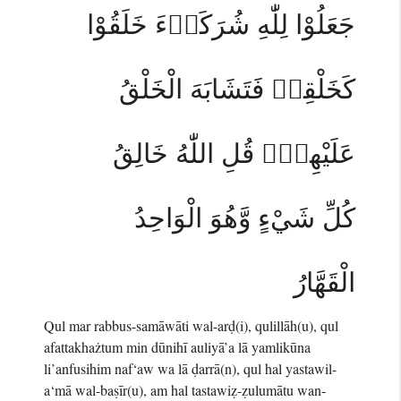
جَعَلُوْا لِلّٰهِ شُرَكَاۤءَ خَلَقُوْا
كَخَلْقِهٖ فَتَشَابَهَ الْخَلْقُ
عَلَيْهِمْۗ قُلِ اللّٰهُ خَالِقُ
كُلِّ شَيْءٍ وَّهُوَ الْوَاحِدُ
الْقَهَّارُ
Qul mar rabbus-samāwāti wal-arḍ(i), qulillāh(u), qul
afattakhażtum min dūnihī auliyā’a lā yamlikūna
li’anfusihim naf‘aw wa lā ḍarrā(n), qul hal yastawil-
a‘mā wal-baṣīr(u), am hal tastawiẓ-ẓulumātu wan-