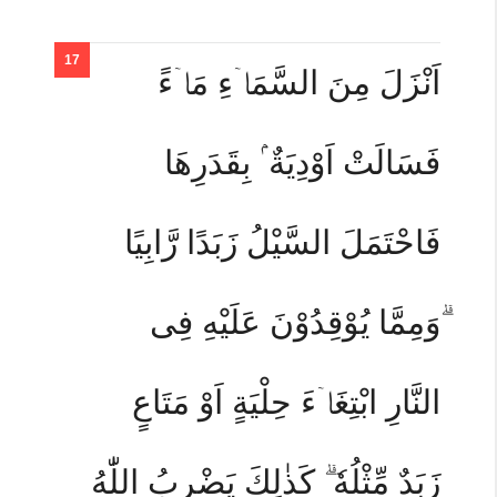
اَنْزَلَ مِنَ السَّمَاۤءِ مَاۤءً
فَسَالَتْ اَوْدِيَةٌ ۢ بِقَدَرِهَا
فَاحْتَمَلَ السَّيْلُ زَبَدًا رَّابِيًا
ۗوَمِمَّا يُوْقِدُوْنَ عَلَيْهِ فِى
النَّارِ ابْتِغَاۤءَ حِلْيَةٍ اَوْ مَتَاعٍ
زَبَدٌ مِّثْلُهٗ ۗ كَذٰلِكَ يَضْرِبُ اللّٰهُ