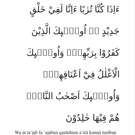
ءَاِذَا كُنَّا تُرٰبًا ءَاِنَّا لَفِيْ خَلْقٍ
جَدِيْدٍ ەۗ اُولٰۤىِٕكَ الَّذِيْنَ
كَفَرُوْا بِرَبِّهِمْۚ وَاُولٰۤىِٕكَ
الْاَغْلٰلُ فِيْٓ اَعْنَاقِهِمْۚ
وَاُولٰۤىِٕكَ اَصْحٰبُ النَّارِۚ
هُمْ فِيْهَا خٰلِدُوْنَ
Wa in ta‘jab fa ‘ajabun qauluhum a’iżā kunnā turāban