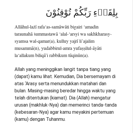
بِلِقَاۤءِ رَبِّكُمْ تُوْقِنُوْنَ
Allāhul-lażī rafa‘as-samāwāti bigairi ‘amadin
taraunahā ṡummastawā ‘alal-‘arsyi wa sakhkharasy-
syamsa wal-qamar(a), kulluy yajrī li’ajalim
musammā(n), yudabbirul-amra yufaṣṣilul-āyāti
la‘allakum biliqā’i rabbikum tūqinūn(a).
Allah yang meninggikan langit tanpa tiang yang
(dapat) kamu lihat. Kemudian, Dia bersemayam di
atas ‘Arasy serta menundukkan matahari dan
bulan. Masing-masing beredar hingga waktu yang
telah ditentukan (kiamat). Dia (Allah) mengatur
urusan (makhluk-Nya) dan memerinci tanda-tanda
(kebesaran-Nya) agar kamu meyakini pertemuan
(kamu) dengan Tuhanmu.