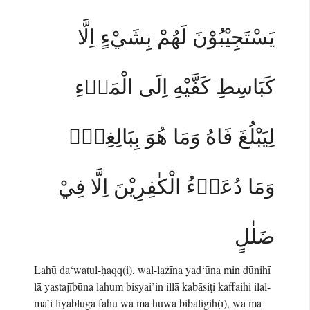
يَسْتَجِيْبُوْنَ لَهُمْ بِشَيْءٍ اِلَّا
كَبَاسِطِ كَفَّيْهِ اِلَى الْمَاۤءِ
لِيَبْلُغَ فَاهُ وَمَا هُوَ بِبَالِغِهٖۗ
وَمَا دُعَاۤءُ الْكٰفِرِيْنَ اِلَّا فِيْ
ضَلٰلٍ
Lahū da‘watul-ḥaqq(i), wal-lażīna yad‘ūna min dūnihī
lā yastajībūna lahum bisyai’in illā kabāsiṭi kaffaihi ilal-
mā’i liyabluga fāhu wa mā huwa bibāligih(ī), wa mā