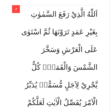
اَللّٰهُ الَّذِيْ رَفَعَ السَّمٰوٰتِ
بِغَيْرِ عَمَدٍ تَرَوْنَهَا ثُمَّ اسْتَوٰى
عَلَى الْعَرْشِ وَسَخَّرَ
الشَّمْسَ وَالْقَمَرَۗ كُلٌّ
يَّجْرِيْ لِاَجَلٍ مُّسَمًّىۗ يُدَبِّرُ
الْاَمْرَ يُفَصِّلُ الْاٰيٰتِ لَعَلَّكُمْ