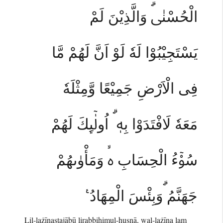
الْحُسْنٰىۗ وَالَّذِيْنَ لَمْ
يَسْتَجِيْبُوْا لَهٗ لَوْ اَنَّ لَهُمْ مَّا
فِى الْاَرْضِ جَمِيْعًا وَّمِثْلَهٗ
مَعَهٗ لَافْتَدَوْا بِهٖ ۗ اُولٰۤىِٕكَ لَهُمْ
سُوْۤءُ الْحِسَابِ ەۙ وَمَأْوٰىهُمْ
جَهَنَّمُ ۗوَبِئْسَ الْمِهَادُ ࣖ
Lil-lażīnastajābū lirabbihimul-ḥusnā, wal-lażīna lam