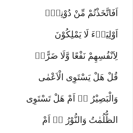
اَفَاتَّخَذْتُمْ مِّنْ دُوْنِهٖٓ
اَوْلِيَاۤءَ لَا يَمْلِكُوْنَ
لِاَنْفُسِهِمْ نَفْعًا وَّلَا ضَرًّاۗ
قُلْ هَلْ يَسْتَوِى الْاَعْمٰى
وَالْبَصِيْرُ ەۙ اَمْ هَلْ تَسْتَوِى
الظُّلُمٰتُ وَالنُّوْرُ ەۚ اَمْ