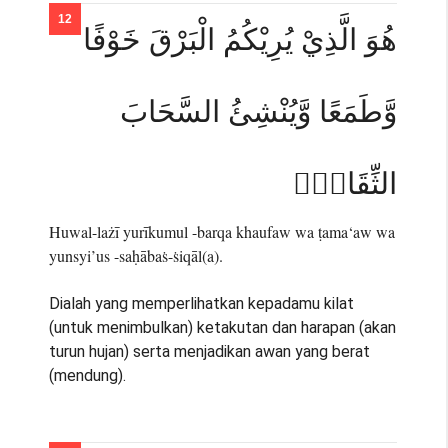
هُوَ الَّذِيْ يُرِيْكُمُ الْبَرْقَ خَوْفًا
وَّطَمَعًا وَّيُنْشِئُ السَّحَابَ
الثِّقَالَۚ
Huwal-lażī yurīkumul -barqa khaufaw wa ṭama‘aw wa
yunsyi’us -saḥābaṡ-ṡiqāl(a).
Dialah yang memperlihatkan kepadamu kilat
(untuk menimbulkan) ketakutan dan harapan (akan
turun hujan) serta menjadikan awan yang berat
(mendung).