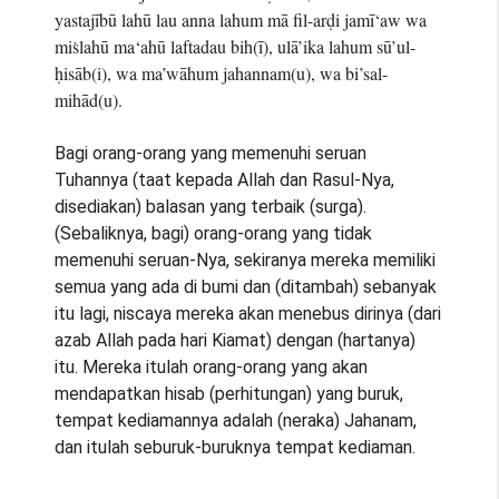
yastajībū lahū lau anna lahum mā fil-arḍi jamī‘aw wa
miṡlahū ma‘ahū laftadau bih(ī), ulā’ika lahum sū’ul-
ḥisāb(i), wa ma’wāhum jahannam(u), wa bi’sal-
mihād(u).
Bagi orang-orang yang memenuhi seruan
Tuhannya (taat kepada Allah dan Rasul-Nya,
disediakan) balasan yang terbaik (surga).
(Sebaliknya, bagi) orang-orang yang tidak
memenuhi seruan-Nya, sekiranya mereka memiliki
semua yang ada di bumi dan (ditambah) sebanyak
itu lagi, niscaya mereka akan menebus dirinya (dari
azab Allah pada hari Kiamat) dengan (hartanya)
itu. Mereka itulah orang-orang yang akan
mendapatkan hisab (perhitungan) yang buruk,
tempat kediamannya adalah (neraka) Jahanam,
dan itulah seburuk-buruknya tempat kediaman.