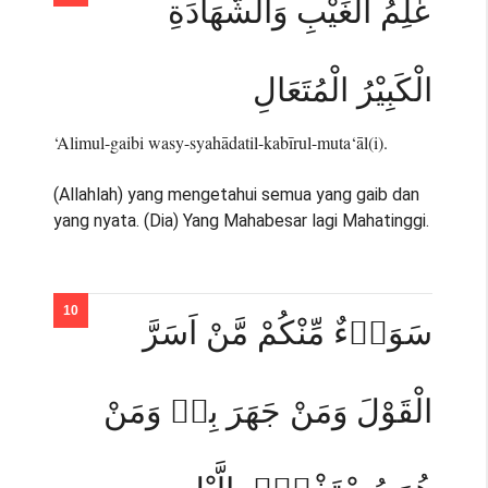
عٰلِمُ الْغَيْبِ وَالشَّهَادَةِ
الْكَبِيْرُ الْمُتَعَالِ
‘Alimul-gaibi wasy-syahādatil-kabīrul-muta‘āl(i).
(Allahlah) yang mengetahui semua yang gaib dan
yang nyata. (Dia) Yang Mahabesar lagi Mahatinggi.
سَوَاۤءٌ مِّنْكُمْ مَّنْ اَسَرَّ
الْقَوْلَ وَمَنْ جَهَرَ بِهٖ وَمَنْ