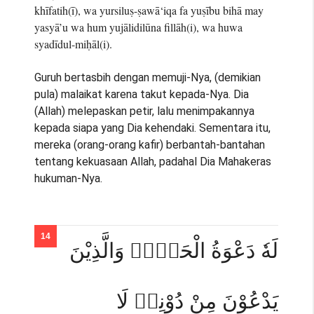
khīfatih(ī), wa yursiluṣ-ṣawā‘iqa fa yuṣību bihā may
yasyā’u wa hum yujālidilūna fillāh(i), wa huwa
syadīdul-miḥāl(i).
Guruh bertasbih dengan memuji-Nya, (demikian
pula) malaikat karena takut kepada-Nya. Dia
(Allah) melepaskan petir, lalu menimpakannya
kepada siapa yang Dia kehendaki. Sementara itu,
mereka (orang-orang kafir) berbantah-bantahan
tentang kekuasaan Allah, padahal Dia Mahakeras
hukuman-Nya.
لَهٗ دَعْوَةُ الْحَقِّۗ وَالَّذِيْنَ
يَدْعُوْنَ مِنْ دُوْنِهٖ لَا