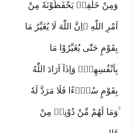
وَمِنْ خَلْفِهٖ يَحْفَظُوْنَهٗ مِنْ
اَمْرِ اللّٰهِ ۗاِنَّ اللّٰهَ لَا يُغَيِّرُ مَا
بِقَوْمٍ حَتّٰى يُغَيِّرُوْا مَا
بِاَنْفُسِهِمْۗ وَاِذَآ اَرَادَ اللّٰهُ
بِقَوْمٍ سُوْۤءًا فَلَا مَرَدَّ لَهٗ
ۚوَمَا لَهُمْ مِّنْ دُوْنِهٖ مِنْ