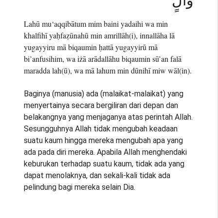
وَّالٍ
Lahū mu‘aqqibātum mim baini yadaihi wa min
khalfihī yaḥfaẓūnahū min amrillāh(i), innallāha lā
yugayyiru mā biqaumin ḥattā yugayyirū mā
bi’anfusihim, wa iżā arādallāhu biqaumin sū’an falā
maradda lah(ū), wa mā lahum min dūnihī miw wāl(in).
Baginya (manusia) ada (malaikat-malaikat) yang
menyertainya secara bergiliran dari depan dan
belakangnya yang menjaganya atas perintah Allah.
Sesungguhnya Allah tidak mengubah keadaan
suatu kaum hingga mereka mengubah apa yang
ada pada diri mereka. Apabila Allah menghendaki
keburukan terhadap suatu kaum, tidak ada yang
dapat menolaknya, dan sekali-kali tidak ada
pelindung bagi mereka selain Dia.