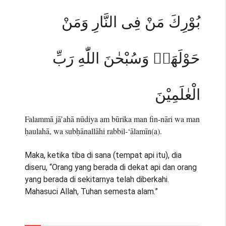
بُوْرِكَ مَنْ فِى النَّارِ وَمَنْ
حَوْلَهَاۗ وَسُبْحٰنَ اللّٰهِ رَبِّ
الْعٰلَمِيْنَ
Falammā jā’ahā nūdiya am būrika man fin-nāri wa man
ḥaulahā, wa subḥānallāhi rabbil-‘ālamīn(a).
Maka, ketika tiba di sana (tempat api itu), dia
diseru, “Orang yang berada di dekat api dan orang
yang berada di sekitarnya telah diberkahi.
Mahasuci Allah, Tuhan semesta alam.”