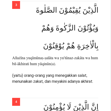
الَّذِيْنَ يُقِيْمُوْنَ الصَّلٰوةَ
وَيُؤْتُوْنَ الزَّكٰوةَ وَهُمْ
بِالْاٰخِرَةِ هُمْ يُوْقِنُوْنَ
Allażīna yuqīmūnaṣ-ṣalāta wa yu’tūnaz-zakāta wa hum
bil-ākhirati hum yūqinūn(a).
(yaitu) orang-orang yang menegakkan salat,
menunaikan zakat, dan meyakini adanya akhirat.
اِنَّ الَّذِيْنَ لَا يُؤْمِنُوْنَ