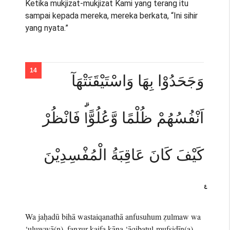
Ketika mukjizat-mukjizat Kami yang terang itu
sampai kepada mereka, mereka berkata, “Ini sihir
yang nyata.”
وَجَحَدُوْا بِهَا وَاسْتَيْقَنَتْهَآ
اَنْفُسُهُمْ ظُلْمًا وَّعُلُوًّاۗ فَانْظُرْ
كَيْفَ كَانَ عَاقِبَةُ الْمُفْسِدِيْنَ
Wa jaḥadū bihā wastaiqanathā anfusuhum ẓulmaw wa
‘uluwwā(n), fanẓur kaifa kāna ‘āqibatul-mufsidīn(a).