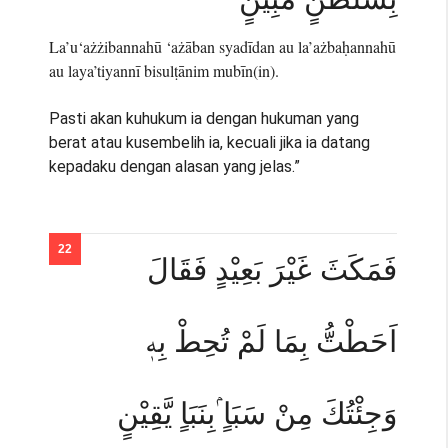
La’u‘ażżibannahū ‘ażāban syadīdan au la’ażbaḥannahū
au laya’tiyannī bisulṭānim mubīn(in).
Pasti akan kuhukum ia dengan hukuman yang
berat atau kusembelih ia, kecuali jika ia datang
kepadaku dengan alasan yang jelas.”
فَمَكَثَ غَيْرَ بَعِيْدٍ فَقَالَ
اَحَطْتُّ بِمَا لَمْ تُحِطْ بِهٖ
وَجِئْتُكَ مِنْ سَبَاٍ ۢبِنَبَاٍ يَّقِيْنٍ