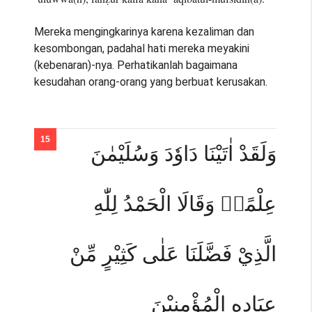
Mereka mengingkarinya karena kezaliman dan
kesombongan, padahal hati mereka meyakini
(kebenaran)-nya. Perhatikanlah bagaimana
kesudahan orang-orang yang berbuat kerusakan.
وَلَقَدْ اٰتَيْنَا دَاوٗدَ وَسُلَيْمٰنَ
عِلْمًاۗ وَقَالَا الْحَمْدُ لِلّٰهِ
الَّذِيْ فَضَّلَنَا عَلٰى كَثِيْرٍ مِّنْ
عِبَادِهِ الْمُؤْمِنِيْنَ