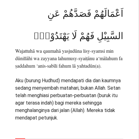
اَعْمَالَهُمْ فَصَدَّهُمْ عَنِ
السَّبِيْلِ فَهُمْ لَا يَهْتَدُوْنَۙ
Wajattuhā wa qaumahā yasjudūna lisy-syamsi min
dūnillāhi wa zayyana lahumusy-syaiṭānu a‘mālahum fa
ṣaddahum ‘anis-sabīli fahum lā yahtadūn(a).
Aku (burung Hudhud) mendapati dia dan kaumnya
sedang menyembah matahari, bukan Allah. Setan
telah menghiasi perbuatan-perbuatan (buruk itu
agar terasa indah) bagi mereka sehingga
menghalanginya dari jalan (Allah). Mereka tidak
mendapat petunjuk.