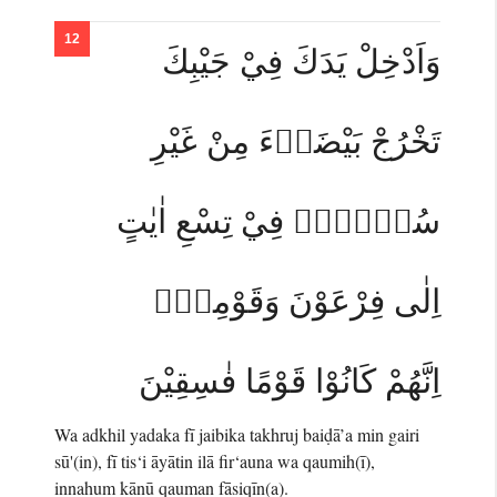
وَاَدْخِلْ يَدَكَ فِيْ جَيْبِكَ
تَخْرُجْ بَيْضَاۤءَ مِنْ غَيْرِ
سُوْۤءٍۙ فِيْ تِسْعِ اٰيٰتٍ
اِلٰى فِرْعَوْنَ وَقَوْمِهٖۚ
اِنَّهُمْ كَانُوْا قَوْمًا فٰسِقِيْنَ
Wa adkhil yadaka fī jaibika takhruj baiḍā’a min gairi
sū'(in), fī tis‘i āyātin ilā fir‘auna wa qaumih(ī),
innahum kānū qauman fāsiqīn(a).