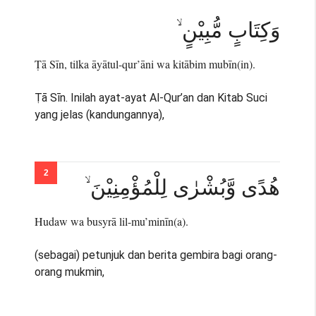
وَكِتَابٍ مُّبِيْنٍ ۙ
Ṭā Sīn, tilka āyātul-qur’āni wa kitābim mubīn(in).
Ṭā Sīn. Inilah ayat-ayat Al-Qur’an dan Kitab Suci
yang jelas (kandungannya),
هُدًى وَّبُشْرٰى لِلْمُؤْمِنِيْنَ ۙ
Hudaw wa busyrā lil-mu’minīn(a).
(sebagai) petunjuk dan berita gembira bagi orang-
orang mukmin,