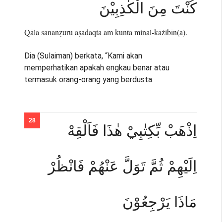
كُنْتَ مِنَ الْكٰذِبِيْنَ
Qāla sananẓuru aṣadaqta am kunta minal-kāżibīn(a).
Dia (Sulaiman) berkata, “Kami akan
memperhatikan apakah engkau benar atau
termasuk orang-orang yang berdusta.
اِذْهَبْ بِّكِتٰبِيْ هٰذَا فَاَلْقِهْ
اِلَيْهِمْ ثُمَّ تَوَلَّ عَنْهُمْ فَانْظُرْ
مَاذَا يَرْجِعُوْنَ