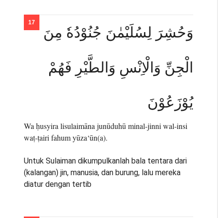
وَحُشِرَ لِسُلَيْمٰنَ جُنُوْدُهٗ مِنَ
الْجِنِّ وَالْاِنْسِ وَالطَّيْرِ فَهُمْ
يُوْزَعُوْنَ
Wa ḥusyira lisulaimāna junūduhū minal-jinni wal-insi
waṭ-ṭairi fahum yūza‘ūn(a).
Untuk Sulaiman dikumpulkanlah bala tentara dari
(kalangan) jin, manusia, dan burung, lalu mereka
diatur dengan tertib