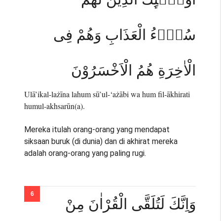
سُوْۤءُ الْعَذَابِ وَهُمْ فِى
الْاٰخِرَةِ هُمُ الْاَخْسَرُوْنَ
Ulā’ikal-lażīna lahum sū’ul-‘ażābi wa hum fil-ākhirati
humul-akhsarūn(a).
Mereka itulah orang-orang yang mendapat
siksaan buruk (di dunia) dan di akhirat mereka
adalah orang-orang yang paling rugi.
وَاِنَّكَ لَتُلَقَّى الْقُرْاٰنَ مِنْ