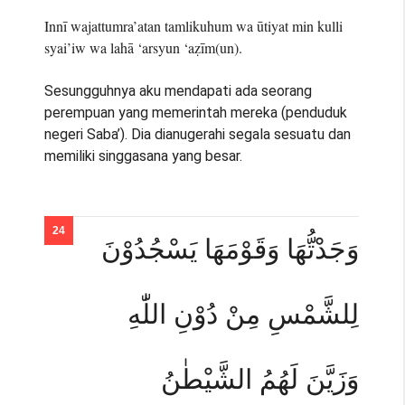
Innī wajattumra’atan tamlikuhum wa ūtiyat min kulli
syai’iw wa lahā ‘arsyun ‘aẓīm(un).
Sesungguhnya aku mendapati ada seorang
perempuan yang memerintah mereka (penduduk
negeri Saba’). Dia dianugerahi segala sesuatu dan
memiliki singgasana yang besar.
وَجَدْتُّهَا وَقَوْمَهَا يَسْجُدُوْنَ
لِلشَّمْسِ مِنْ دُوْنِ اللّٰهِ
وَزَيَّنَ لَهُمُ الشَّيْطٰنُ