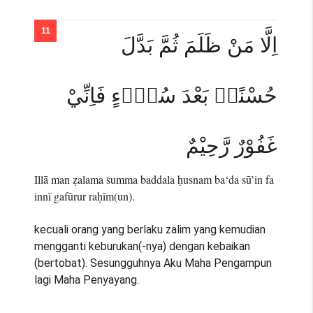
اِلَّا مَنْ ظَلَمَ ثُمَّ بَدَّلَ
حُسْنًاۢ بَعْدَ سُوْۤءٍ فَاِنِّيْ
غَفُوْرٌ رَّحِيْمٌ
Illā man ẓalama ṡumma baddala ḥusnam ba‘da sū’in fa
innī gafūrur raḥīm(un).
kecuali orang yang berlaku zalim yang kemudian
mengganti keburukan(-nya) dengan kebaikan
(bertobat). Sesungguhnya Aku Maha Pengampun
lagi Maha Penyayang.