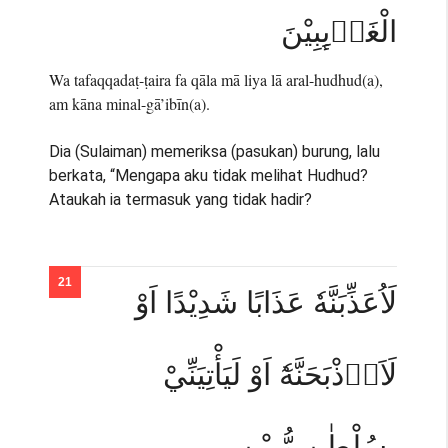
الْغَاۤىِٕبِيْنَ
Wa tafaqqadaṭ-ṭaira fa qāla mā liya lā aral-hudhud(a),
am kāna minal-gā’ibīn(a).
Dia (Sulaiman) memeriksa (pasukan) burung, lalu
berkata, “Mengapa aku tidak melihat Hudhud?
Ataukah ia termasuk yang tidak hadir?
لَاُعَذِّبَنَّهٗ عَذَابًا شَدِيْدًا اَوْ
لَاَا۟ذْبَحَنَّهٗٓ اَوْ لَيَأْتِيَنِّيْ
بِسُلْطٰنٍ مُّبِيْنٍ