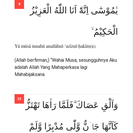
يٰمُوْسٰٓى اِنَّهٗٓ اَنَا اللّٰهُ الْعَزِيْزُ
الْحَكِيْمُ ۙ
Yā mūsā innahū anallāhul-‘azīzul-ḥakīm(u).
(Allah berfirman,) “Wahai Musa, sesungguhnya Aku
adalah Allah Yang Mahaperkasa lagi
Mahabijaksana.
وَاَلْقِ عَصَاكَ ۗفَلَمَّا رَاٰهَا تَهْتَزُّ
كَاَنَّهَا جَاۤنٌّ وَّلّٰى مُدْبِرًا وَّلَمْ