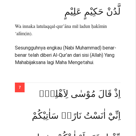
لَّدُنْ حَكِيْمٍ عَلِيْمٍ
Wa innaka latulaqqal-qur’āna mil ladun ḥakīmin
‘alīm(in).
Sesungguhnya engkau (Nabi Muhammad) benar-
benar telah diberi Al-Qur’an dari sisi (Allah) Yang
Mahabijaksana lagi Maha Mengetahui.
اِذْ قَالَ مُوْسٰى لِاَهْلِهٖٓ
اِنِّيْٓ اٰنَسْتُ نَارًاۗ سَاٰتِيْكُمْ