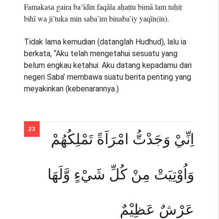
Famakaṡa gaira ba‘īdin faqāla aḥaṭtu bimā lam tuḥiṭ
bihī wa ji’tuka min saba’im binaba’iy yaqīn(in).
Tidak lama kemudian (datanglah Hudhud), lalu ia
berkata, “Aku telah mengetahui sesuatu yang
belum engkau ketahui. Aku datang kepadamu dari
negeri Saba’ membawa suatu berita penting yang
meyakinkan (kebenarannya.)
اِنِّيْ وَجَدْتُّ امْرَاَةً تَمْلِكُهُمْ
وَاُوْتِيَتْ مِنْ كُلِّ شَيْءٍ وَّلَهَا
عَرْشٌ عَظِيْمٌ