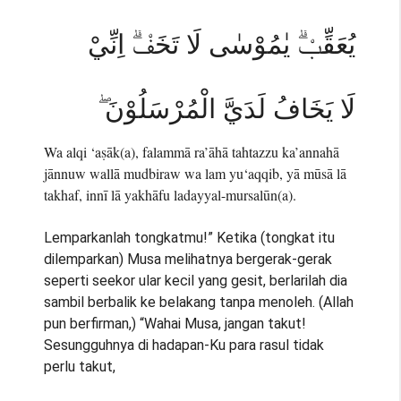
يُعَقِّبْۗ يٰمُوْسٰى لَا تَخَفْۗ اِنِّيْ
لَا يَخَافُ لَدَيَّ الْمُرْسَلُوْنَ ۖ
Wa alqi ‘aṣāk(a), falammā ra’āhā tahtazzu ka’annahā
jānnuw wallā mudbiraw wa lam yu‘aqqib, yā mūsā lā
takhaf, innī lā yakhāfu ladayyal-mursalūn(a).
Lemparkanlah tongkatmu!” Ketika (tongkat itu
dilemparkan) Musa melihatnya bergerak-gerak
seperti seekor ular kecil yang gesit, berlarilah dia
sambil berbalik ke belakang tanpa menoleh. (Allah
pun berfirman,) “Wahai Musa, jangan takut!
Sesungguhnya di hadapan-Ku para rasul tidak
perlu takut,