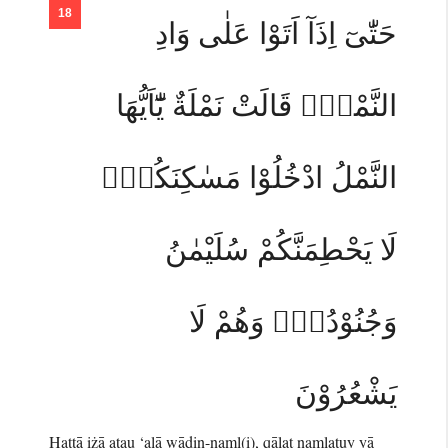
حَتّٰىٓ اِذَآ اَتَوْا عَلٰى وَادِ
النَّمْلِۙ قَالَتْ نَمْلَةٌ يّٰٓاَيُّهَا
النَّمْلُ ادْخُلُوْا مَسٰكِنَكُمْۚ
لَا يَحْطِمَنَّكُمْ سُلَيْمٰنُ
وَجُنُوْدُهٗۙ وَهُمْ لَا
يَشْعُرُوْنَ
Ḥattā iżā atau ‘alā wādin-naml(i), qālat namlatuy yā