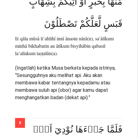
مِّنْهَا بِخَبَرٍ اَوْ اٰتِيْكُمْ بِشِهَابٍ
قَبَسٍ لَّعَلَّكُمْ تَصْطَلُوْنَ
Iż qāla mūsā li’ahlihī innī ānastu nārā(n), sa’ātīkum
minhā bikhabarin au ātīkum bisyihābin qabasil
la‘allakum taṣṭalūn(a).
(Ingatlah) ketika Musa berkata kepada istrinya,
“Sesungguhnya aku melihat api. Aku akan
membawa kabar tentangnya kepadamu atau
membawa suluh api (obor) agar kamu dapat
menghangatkan badan (dekat api).”
فَلَمَّا جَاۤءَهَا نُوْدِيَ اَنْۢ