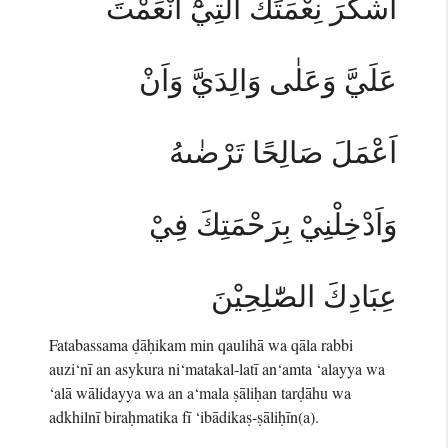
اَشْكُرَ نِعْمَتَكَ الَّتِيْٓ اَنْعَمْتَ
عَلَيَّ وَعَلٰى وَالِدَيَّ وَاَنْ
اَعْمَلَ صَالِحًا تَرْضٰىهُ
وَاَدْخِلْنِيْ بِرَحْمَتِكَ فِيْ
عِبَادِكَ الصّٰلِحِيْنَ
Fatabassama ḍāḥikam min qaulihā wa qāla rabbi
auzi‘nī an asykura ni‘matakal-latī an‘amta ‘alayya wa
‘alā wālidayya wa an a‘mala ṣāliḥan tarḍāhu wa
adkhilnī biraḥmatika fī ‘ibādikaṣ-ṣāliḥīn(a).