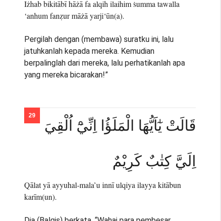
Iżhab bikitābī hāżā fa alqih ilaihim ṡumma tawalla
‘anhum fanẓur māżā yarji‘ūn(a).
Pergilah dengan (membawa) suratku ini, lalu
jatuhkanlah kepada mereka. Kemudian
berpalinglah dari mereka, lalu perhatikanlah apa
yang mereka bicarakan!”
قَالَتْ يٰٓاَيُّهَا الْمَلَؤُا اِنِّيْٓ اُلْقِيَ
اِلَيَّ كِتٰبٌ كَرِيْمٌ
Qālat yā ayyuhal-mala’u innī ulqiya ilayya kitābun
karīm(un).
Dia (Balqis) berkata, “Wahai para pembesar,