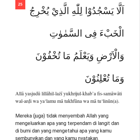
اَلَّا يَسْجُدُوْا لِلّٰهِ الَّذِيْ يُخْرِجُ
الْخَبْءَ فِى السَّمٰوٰتِ
وَالْاَرْضِ وَيَعْلَمُ مَا تُخْفُوْنَ
وَمَا تُعْلِنُوْنَ
Allā yasjudū lillāhil-lażī yukhrijul-khab’a fis-samāwāti
wal-arḍi wa ya‘lamu mā tukhfūna wa mā tu‘linūn(a).
Mereka (juga) tidak menyembah Allah yang
mengeluarkan apa yang terpendam di langit dan
di bumi dan yang mengetahui apa yang kamu
sembunyikan dan yang kamu nyatakan.