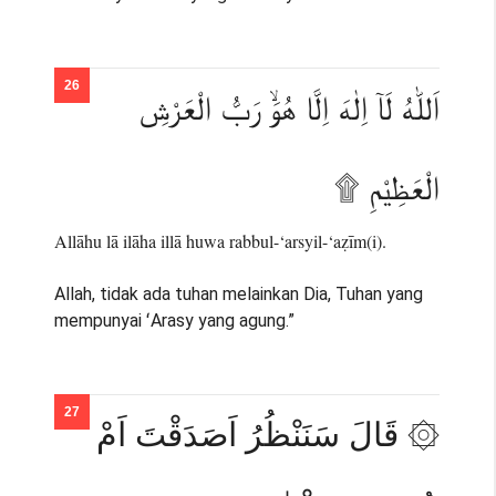
اَللّٰهُ لَآ اِلٰهَ اِلَّا هُوَۙ رَبُّ الْعَرْشِ
الْعَظِيْمِ ۩
Allāhu lā ilāha illā huwa rabbul-‘arsyil-‘aẓīm(i).
Allah, tidak ada tuhan melainkan Dia, Tuhan yang
mempunyai ʻArasy yang agung.”
۞ قَالَ سَنَنْظُرُ اَصَدَقْتَ اَمْ